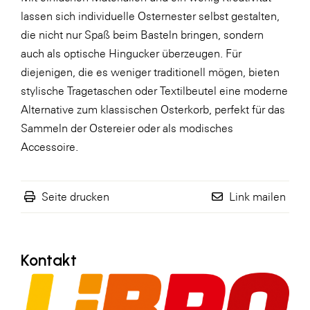
lassen sich individuelle Osternester selbst gestalten,
WKS Fachgruppe Finanzdienstleister
die nicht nur Spaß beim Basteln bringen, sondern
WK UBIT
auch als optische Hingucker überzeugen. Für
diejenigen, die es weniger traditionell mögen, bieten
Zühlke
stylische Tragetaschen oder Textilbeutel eine moderne
Media
Alternative zum klassischen Osterkorb, perfekt für das
Sammeln der Ostereier oder als modisches
Accessoire.
Seite drucken
Link mailen
Kontakt