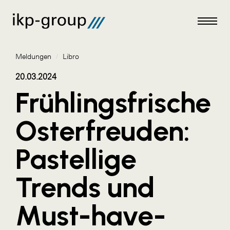
Meldungen
/
Libro
20.03.2024
Frühlingsfrische
Meldungen
Osterfreuden:
AKTUELLES
Pastellige
ACO
ALEX Krems
Trends und
Amazon Web Services
Must-have-
Artweger
AustroCel Hallein