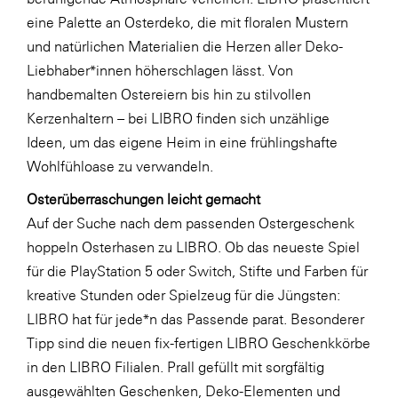
LAT Nitrogen
eine Palette an Osterdeko, die mit floralen Mustern
Libro
und natürlichen Materialien die Herzen aller Deko-
Liebhaber*innen höherschlagen lässt. Von
Lidl Österreich
handbemalten Ostereiern bis hin zu stilvollen
Die Menü-Manufaktur
Kerzenhaltern – bei LIBRO finden sich unzählige
MTH Retail Group
Ideen, um das eigene Heim in eine frühlingshafte
Wohlfühloase zu verwandeln.
OMV
Osterüberraschungen leicht gemacht
OptimaMed
Auf der Suche nach dem passenden Ostergeschenk
PAGRO
hoppeln Osterhasen zu LIBRO. Ob das neueste Spiel
PHH Rechtsanwält:innen
für die PlayStation 5 oder Switch, Stifte und Farben für
kreative Stunden oder Spielzeug für die Jüngsten:
Primark
LIBRO hat für jede*n das Passende parat. Besonderer
Salesforce
Tipp sind die neuen fix-fertigen LIBRO Geschenkkörbe
sebamed
in den LIBRO Filialen. Prall gefüllt mit sorgfältig
ausgewählten Geschenken, Deko-Elementen und
SeneCura