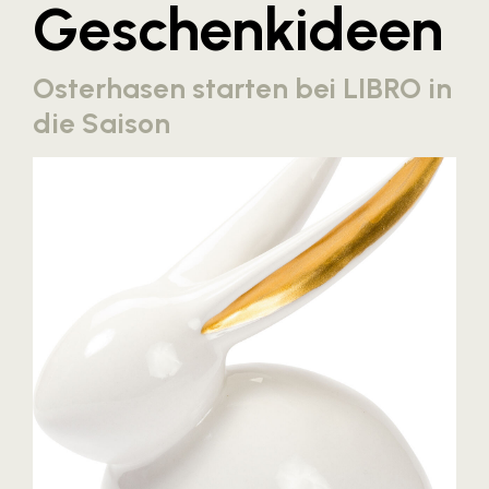
Geschenkideen
Blaguss
Bundesverband Sonnenschutztechnik
Osterhasen starten bei LIBRO in
Cineplexx
die Saison
Colmobil Austria
Controller Institut
Darbo
Designer Outlets Parndorf und Salzburg
DOMOFERM
Essity
EY
FG UBIT Salzburg
foodaffairs