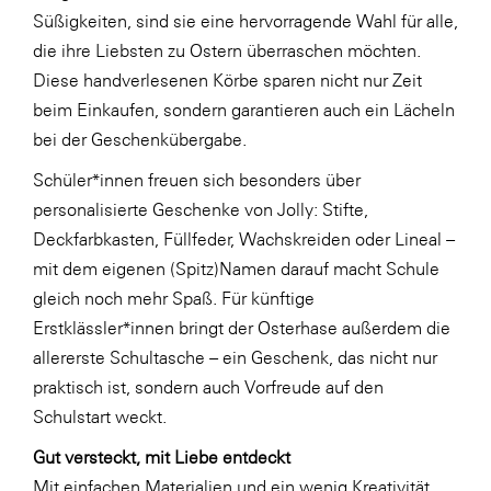
Süßigkeiten, sind sie eine hervorragende Wahl für alle,
SERVICE&MORE
die ihre Liebsten zu Ostern überraschen möchten.
SKINUANCE®
Diese handverlesenen Körbe sparen nicht nur Zeit
beim Einkaufen, sondern garantieren auch ein Lächeln
Somfy
bei der Geschenkübergabe.
Sony DADC
Schüler*innen freuen sich besonders über
SPIEGLTEC
personalisierte Geschenke von Jolly: Stifte,
STIHL Tirol
Deckfarbkasten, Füllfeder, Wachskreiden oder Lineal –
mit dem eigenen (Spitz)Namen darauf macht Schule
Trend Micro
gleich noch mehr Spaß. Für künftige
TAG GmbH
Erstklässler*innen bringt der Osterhase außerdem die
VALETTA
allererste Schultasche – ein Geschenk, das nicht nur
praktisch ist, sondern auch Vorfreude auf den
Verband Druck Medien Österreich
Schulstart weckt.
Wirtschaftskammer Salzburg
Gut versteckt, mit Liebe entdeckt
WKS Fachgruppe Fahrzeughandel und
Mit einfachen Materialien und ein wenig Kreativität
Fahrzeugtechnik