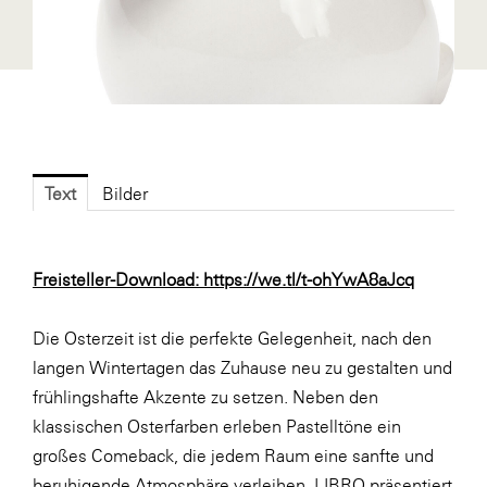
Fressnapf
FRoSTA
FV Energierohstoff & Kraftstoff
Gardena
Gas Connect Austria
Text
Bilder
GBV - Verband gemeinnütziger
Bauvereinigungen
Getzner Werkstoffe
Freisteller-Download:
https://we.tl/t-ohYwA8aJcq
Heimat Österreich
Die Osterzeit ist die perfekte Gelegenheit, nach den
ikp
langen Wintertagen das Zuhause neu zu gestalten und
Johnson & Johnson
frühlingshafte Akzente zu setzen. Neben den
JELD-WEN DANA
klassischen Osterfarben erleben Pastelltöne ein
großes Comeback, die jedem Raum eine sanfte und
kosaplaner
beruhigende Atmosphäre verleihen. LIBRO präsentiert