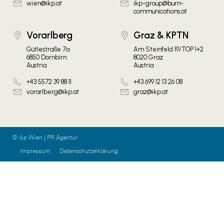
wien@ikp.at
ikp-group@burn-
communications.at
Vorarlberg
Graz & KPTN
Gütlestraße 7a
Am Steinfeld 19/TOP 1+2
6850 Dornbirn
8020 Graz
Austria
Austria
+43 5572 39 88 11
+43 699 12 13 26 08
vorarlberg@ikp.at
graz@ikp.at
© ikp Wien | PR Agentur
Impressum
Datenschutzerklärung