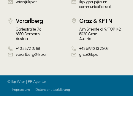
wien@ikp.at
ikp-group@burn-
communications.at
Vorarlberg
Graz & KPTN
Gütlestraße 7a
Am Steinfeld 19/TOP 1+2
6850 Dornbirn
8020 Graz
Austria
Austria
+43 5572 39 88 11
+43 699 12 13 26 08
vorarlberg@ikp.at
graz@ikp.at
© ikp Wien | PR Agentur
Impressum
Datenschutzerklärung