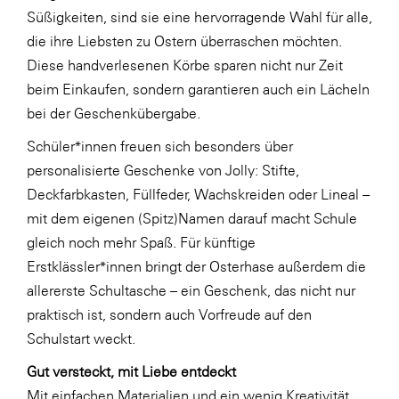
Süßigkeiten, sind sie eine hervorragende Wahl für alle,
SERVICE&MORE
die ihre Liebsten zu Ostern überraschen möchten.
SKINUANCE®
Diese handverlesenen Körbe sparen nicht nur Zeit
beim Einkaufen, sondern garantieren auch ein Lächeln
Somfy
bei der Geschenkübergabe.
Sony DADC
Schüler*innen freuen sich besonders über
SPIEGLTEC
personalisierte Geschenke von Jolly: Stifte,
STIHL Tirol
Deckfarbkasten, Füllfeder, Wachskreiden oder Lineal –
mit dem eigenen (Spitz)Namen darauf macht Schule
Trend Micro
gleich noch mehr Spaß. Für künftige
TAG GmbH
Erstklässler*innen bringt der Osterhase außerdem die
VALETTA
allererste Schultasche – ein Geschenk, das nicht nur
praktisch ist, sondern auch Vorfreude auf den
Verband Druck Medien Österreich
Schulstart weckt.
Wirtschaftskammer Salzburg
Gut versteckt, mit Liebe entdeckt
WKS Fachgruppe Fahrzeughandel und
Mit einfachen Materialien und ein wenig Kreativität
Fahrzeugtechnik