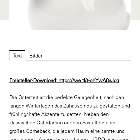
Fressnapf
FRoSTA
FV Energierohstoff & Kraftstoff
Gardena
Gas Connect Austria
Text
Bilder
GBV - Verband gemeinnütziger
Bauvereinigungen
Getzner Werkstoffe
Freisteller-Download:
https://we.tl/t-ohYwA8aJcq
Heimat Österreich
Die Osterzeit ist die perfekte Gelegenheit, nach den
ikp
langen Wintertagen das Zuhause neu zu gestalten und
Johnson & Johnson
frühlingshafte Akzente zu setzen. Neben den
JELD-WEN DANA
klassischen Osterfarben erleben Pastelltöne ein
großes Comeback, die jedem Raum eine sanfte und
kosaplaner
beruhigende Atmosphäre verleihen. LIBRO präsentiert