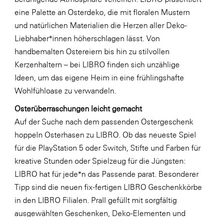
LAT Nitrogen
eine Palette an Osterdeko, die mit floralen Mustern
Libro
und natürlichen Materialien die Herzen aller Deko-
Liebhaber*innen höherschlagen lässt. Von
Lidl Österreich
handbemalten Ostereiern bis hin zu stilvollen
Die Menü-Manufaktur
Kerzenhaltern – bei LIBRO finden sich unzählige
MTH Retail Group
Ideen, um das eigene Heim in eine frühlingshafte
Wohlfühloase zu verwandeln.
OMV
Osterüberraschungen leicht gemacht
OptimaMed
Auf der Suche nach dem passenden Ostergeschenk
PAGRO
hoppeln Osterhasen zu LIBRO. Ob das neueste Spiel
PHH Rechtsanwält:innen
für die PlayStation 5 oder Switch, Stifte und Farben für
kreative Stunden oder Spielzeug für die Jüngsten:
Primark
LIBRO hat für jede*n das Passende parat. Besonderer
Salesforce
Tipp sind die neuen fix-fertigen LIBRO Geschenkkörbe
sebamed
in den LIBRO Filialen. Prall gefüllt mit sorgfältig
ausgewählten Geschenken, Deko-Elementen und
SeneCura