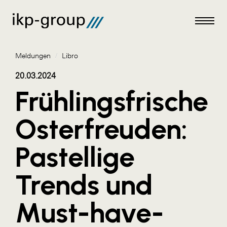
Meldungen
/
Libro
20.03.2024
Frühlingsfrische
Meldungen
Osterfreuden:
AKTUELLES
Pastellige
ACO
ALEX Krems
Trends und
Amazon Web Services
Must-have-
Artweger
AustroCel Hallein