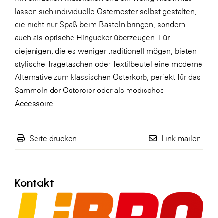
lassen sich individuelle Osternester selbst gestalten,
WKS Fachgruppe Finanzdienstleister
die nicht nur Spaß beim Basteln bringen, sondern
WK UBIT
auch als optische Hingucker überzeugen. Für
diejenigen, die es weniger traditionell mögen, bieten
Zühlke
stylische Tragetaschen oder Textilbeutel eine moderne
Media
Alternative zum klassischen Osterkorb, perfekt für das
Sammeln der Ostereier oder als modisches
Accessoire.
Seite drucken
Link mailen
Kontakt