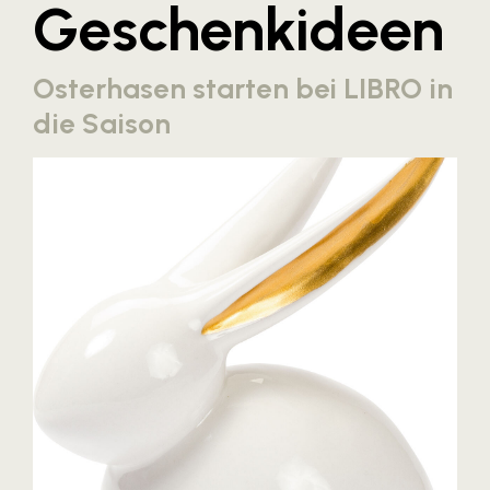
Geschenkideen
Blaguss
Bundesverband Sonnenschutztechnik
Osterhasen starten bei LIBRO in
Cineplexx
die Saison
Colmobil Austria
Controller Institut
Darbo
Designer Outlets Parndorf und Salzburg
DOMOFERM
Essity
EY
FG UBIT Salzburg
foodaffairs