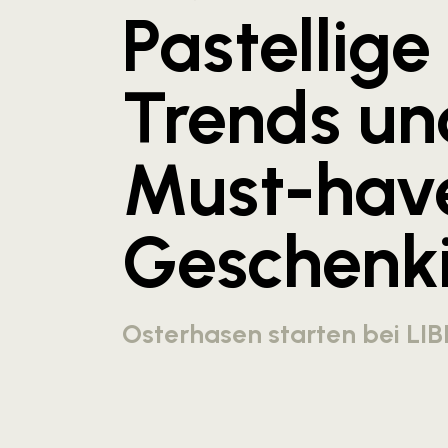
Pastellige
Trends un
Must-hav
Geschenk
Osterhasen starten bei LIB