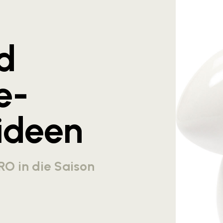
d
e-
ideen
RO in die Saison