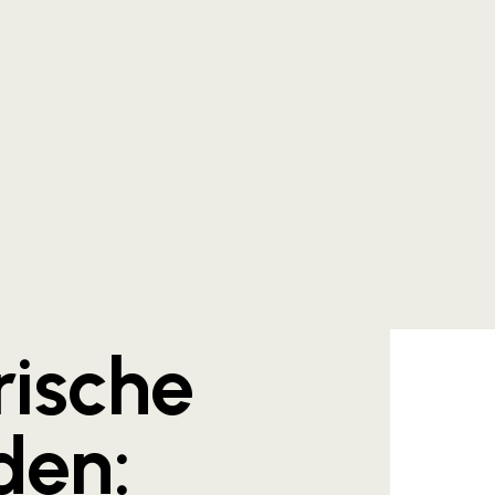
rische
den: