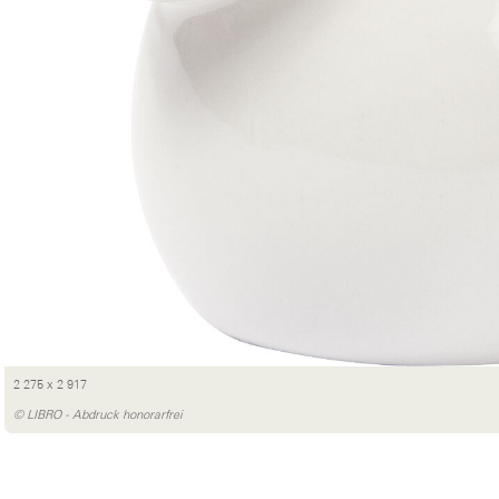
2 275 x 2 917
© LIBRO - Abdruck honorarfrei