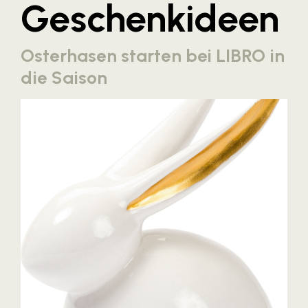
Geschenkideen
Blaguss
Bundesverband Sonnenschutztechnik
Osterhasen starten bei LIBRO in
Cineplexx
die Saison
Colmobil Austria
Controller Institut
Darbo
Designer Outlets Parndorf und Salzburg
DOMOFERM
Essity
EY
FG UBIT Salzburg
foodaffairs