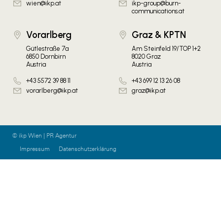
wien@ikp.at
ikp-group@burn-
communications.at
Vorarlberg
Graz & KPTN
Gütlestraße 7a
Am Steinfeld 19/TOP 1+2
6850 Dornbirn
8020 Graz
Austria
Austria
+43 5572 39 88 11
+43 699 12 13 26 08
vorarlberg@ikp.at
graz@ikp.at
© ikp Wien | PR Agentur
Impressum
Datenschutzerklärung