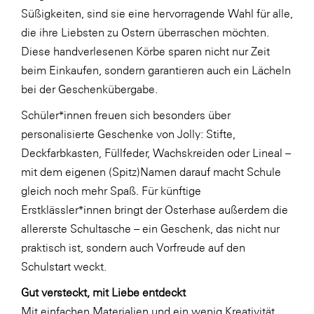
Süßigkeiten, sind sie eine hervorragende Wahl für alle,
SERVICE&MORE
die ihre Liebsten zu Ostern überraschen möchten.
SKINUANCE®
Diese handverlesenen Körbe sparen nicht nur Zeit
beim Einkaufen, sondern garantieren auch ein Lächeln
Somfy
bei der Geschenkübergabe.
Sony DADC
Schüler*innen freuen sich besonders über
SPIEGLTEC
personalisierte Geschenke von Jolly: Stifte,
STIHL Tirol
Deckfarbkasten, Füllfeder, Wachskreiden oder Lineal –
mit dem eigenen (Spitz)Namen darauf macht Schule
Trend Micro
gleich noch mehr Spaß. Für künftige
TAG GmbH
Erstklässler*innen bringt der Osterhase außerdem die
VALETTA
allererste Schultasche – ein Geschenk, das nicht nur
praktisch ist, sondern auch Vorfreude auf den
Verband Druck Medien Österreich
Schulstart weckt.
Wirtschaftskammer Salzburg
Gut versteckt, mit Liebe entdeckt
WKS Fachgruppe Fahrzeughandel und
Mit einfachen Materialien und ein wenig Kreativität
Fahrzeugtechnik