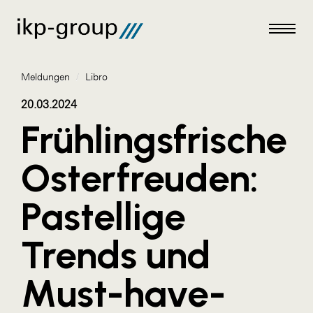
Meldungen
/
Libro
20.03.2024
Frühlingsfrische
Meldungen
Osterfreuden:
AKTUELLES
Pastellige
ACO
ALEX Krems
Trends und
Amazon Web Services
Must-have-
Artweger
AustroCel Hallein