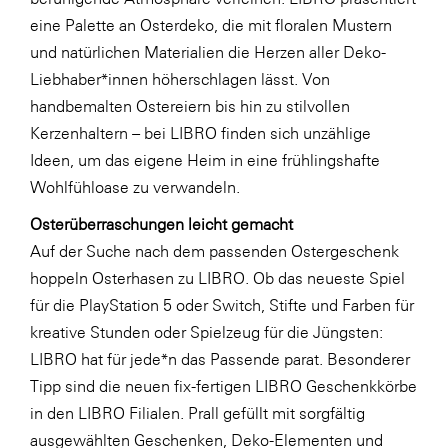
LAT Nitrogen
eine Palette an Osterdeko, die mit floralen Mustern
Libro
und natürlichen Materialien die Herzen aller Deko-
Liebhaber*innen höherschlagen lässt. Von
Lidl Österreich
handbemalten Ostereiern bis hin zu stilvollen
Die Menü-Manufaktur
Kerzenhaltern – bei LIBRO finden sich unzählige
MTH Retail Group
Ideen, um das eigene Heim in eine frühlingshafte
Wohlfühloase zu verwandeln.
OMV
Osterüberraschungen leicht gemacht
OptimaMed
Auf der Suche nach dem passenden Ostergeschenk
PAGRO
hoppeln Osterhasen zu LIBRO. Ob das neueste Spiel
PHH Rechtsanwält:innen
für die PlayStation 5 oder Switch, Stifte und Farben für
kreative Stunden oder Spielzeug für die Jüngsten:
Primark
LIBRO hat für jede*n das Passende parat. Besonderer
Salesforce
Tipp sind die neuen fix-fertigen LIBRO Geschenkkörbe
sebamed
in den LIBRO Filialen. Prall gefüllt mit sorgfältig
ausgewählten Geschenken, Deko-Elementen und
SeneCura