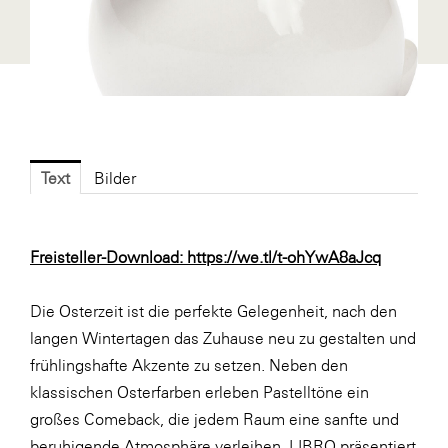
Fressnapf
FRoSTA
FV Energierohstoff & Kraftstoff
Gardena
Gas Connect Austria
Text
Bilder
GBV - Verband gemeinnütziger
Bauvereinigungen
Getzner Werkstoffe
Freisteller-Download:
https://we.tl/t-ohYwA8aJcq
Heimat Österreich
Die Osterzeit ist die perfekte Gelegenheit, nach den
ikp
langen Wintertagen das Zuhause neu zu gestalten und
Johnson & Johnson
frühlingshafte Akzente zu setzen. Neben den
JELD-WEN DANA
klassischen Osterfarben erleben Pastelltöne ein
großes Comeback, die jedem Raum eine sanfte und
kosaplaner
beruhigende Atmosphäre verleihen. LIBRO präsentiert