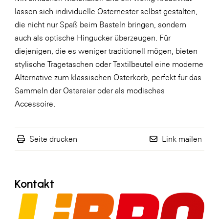
lassen sich individuelle Osternester selbst gestalten,
WKS Fachgruppe Finanzdienstleister
die nicht nur Spaß beim Basteln bringen, sondern
WK UBIT
auch als optische Hingucker überzeugen. Für
diejenigen, die es weniger traditionell mögen, bieten
Zühlke
stylische Tragetaschen oder Textilbeutel eine moderne
Media
Alternative zum klassischen Osterkorb, perfekt für das
Sammeln der Ostereier oder als modisches
Accessoire.
Seite drucken
Link mailen
Kontakt