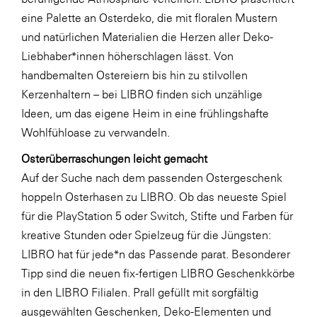
LAT Nitrogen
eine Palette an Osterdeko, die mit floralen Mustern
Libro
und natürlichen Materialien die Herzen aller Deko-
Liebhaber*innen höherschlagen lässt. Von
Lidl Österreich
handbemalten Ostereiern bis hin zu stilvollen
Die Menü-Manufaktur
Kerzenhaltern – bei LIBRO finden sich unzählige
MTH Retail Group
Ideen, um das eigene Heim in eine frühlingshafte
Wohlfühloase zu verwandeln.
OMV
Osterüberraschungen leicht gemacht
OptimaMed
Auf der Suche nach dem passenden Ostergeschenk
PAGRO
hoppeln Osterhasen zu LIBRO. Ob das neueste Spiel
PHH Rechtsanwält:innen
für die PlayStation 5 oder Switch, Stifte und Farben für
kreative Stunden oder Spielzeug für die Jüngsten:
Primark
LIBRO hat für jede*n das Passende parat. Besonderer
Salesforce
Tipp sind die neuen fix-fertigen LIBRO Geschenkkörbe
sebamed
in den LIBRO Filialen. Prall gefüllt mit sorgfältig
ausgewählten Geschenken, Deko-Elementen und
SeneCura