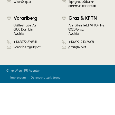
wien@ikp.at
ikp-group@burn-
communications.at
Vorarlberg
Graz & KPTN
Gütlestraße 7a
Am Steinfeld 19/TOP 1+2
6850 Dornbirn
8020 Graz
Austria
Austria
+43 5572 39 88 11
+43 699 12 13 26 08
vorarlberg@ikp.at
graz@ikp.at
© ikp Wien | PR Agentur
Impressum
Datenschutzerklärung