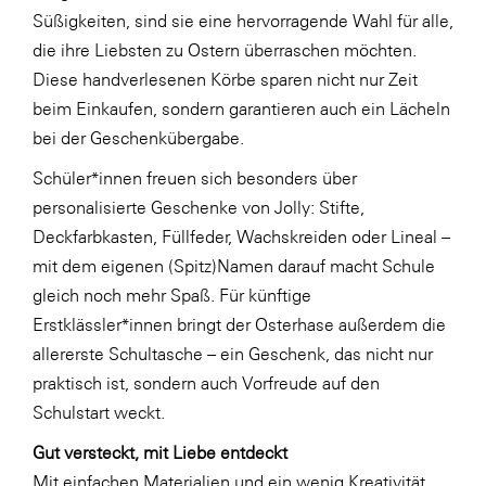
Süßigkeiten, sind sie eine hervorragende Wahl für alle,
SERVICE&MORE
die ihre Liebsten zu Ostern überraschen möchten.
SKINUANCE®
Diese handverlesenen Körbe sparen nicht nur Zeit
beim Einkaufen, sondern garantieren auch ein Lächeln
Somfy
bei der Geschenkübergabe.
Sony DADC
Schüler*innen freuen sich besonders über
SPIEGLTEC
personalisierte Geschenke von Jolly: Stifte,
STIHL Tirol
Deckfarbkasten, Füllfeder, Wachskreiden oder Lineal –
mit dem eigenen (Spitz)Namen darauf macht Schule
Trend Micro
gleich noch mehr Spaß. Für künftige
TAG GmbH
Erstklässler*innen bringt der Osterhase außerdem die
VALETTA
allererste Schultasche – ein Geschenk, das nicht nur
praktisch ist, sondern auch Vorfreude auf den
Verband Druck Medien Österreich
Schulstart weckt.
Wirtschaftskammer Salzburg
Gut versteckt, mit Liebe entdeckt
WKS Fachgruppe Fahrzeughandel und
Mit einfachen Materialien und ein wenig Kreativität
Fahrzeugtechnik