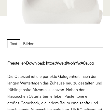
Fressnapf
FRoSTA
FV Energierohstoff & Kraftstoff
Gardena
Gas Connect Austria
Text
Bilder
GBV - Verband gemeinnütziger
Bauvereinigungen
Getzner Werkstoffe
Freisteller-Download:
https://we.tl/t-ohYwA8aJcq
Heimat Österreich
Die Osterzeit ist die perfekte Gelegenheit, nach den
ikp
langen Wintertagen das Zuhause neu zu gestalten und
Johnson & Johnson
frühlingshafte Akzente zu setzen. Neben den
JELD-WEN DANA
klassischen Osterfarben erleben Pastelltöne ein
großes Comeback, die jedem Raum eine sanfte und
kosaplaner
beruhigende Atmosphäre verleihen. LIBRO präsentiert