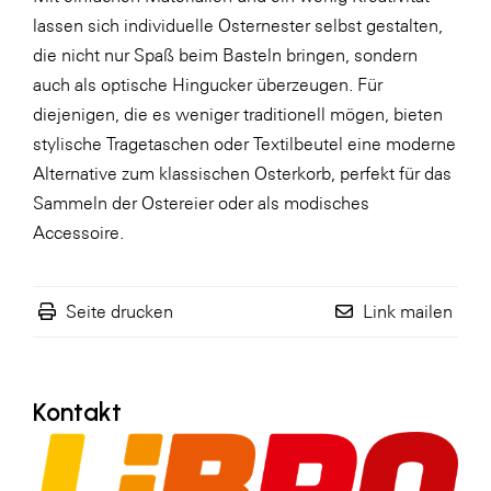
lassen sich individuelle Osternester selbst gestalten,
WKS Fachgruppe Finanzdienstleister
die nicht nur Spaß beim Basteln bringen, sondern
WK UBIT
auch als optische Hingucker überzeugen. Für
diejenigen, die es weniger traditionell mögen, bieten
Zühlke
stylische Tragetaschen oder Textilbeutel eine moderne
Media
Alternative zum klassischen Osterkorb, perfekt für das
Sammeln der Ostereier oder als modisches
Accessoire.
Seite drucken
Link mailen
Kontakt