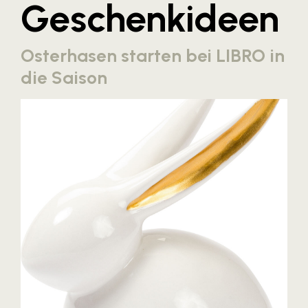
Geschenkideen
Blaguss
Bundesverband Sonnenschutztechnik
Osterhasen starten bei LIBRO in
Cineplexx
die Saison
Colmobil Austria
Controller Institut
Darbo
Designer Outlets Parndorf und Salzburg
DOMOFERM
Essity
EY
FG UBIT Salzburg
foodaffairs