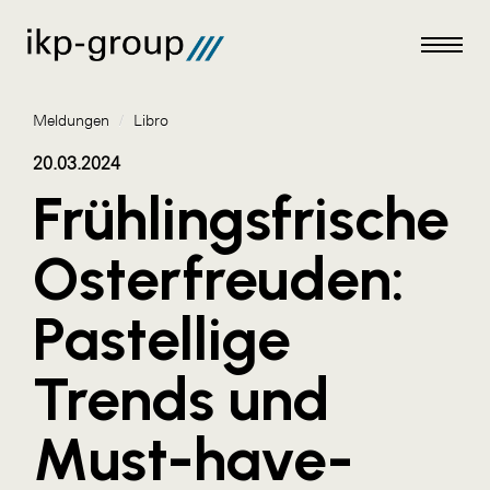
Meldungen
/
Libro
20.03.2024
Frühlingsfrische
Meldungen
Osterfreuden:
AKTUELLES
Pastellige
ACO
ALEX Krems
Trends und
Amazon Web Services
Must-have-
Artweger
AustroCel Hallein