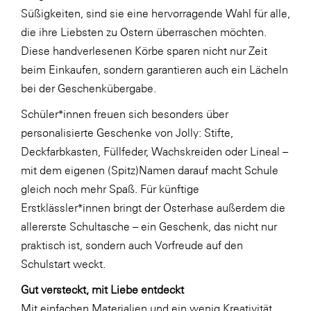
Süßigkeiten, sind sie eine hervorragende Wahl für alle,
SERVICE&MORE
die ihre Liebsten zu Ostern überraschen möchten.
SKINUANCE®
Diese handverlesenen Körbe sparen nicht nur Zeit
beim Einkaufen, sondern garantieren auch ein Lächeln
Somfy
bei der Geschenkübergabe.
Sony DADC
Schüler*innen freuen sich besonders über
SPIEGLTEC
personalisierte Geschenke von Jolly: Stifte,
STIHL Tirol
Deckfarbkasten, Füllfeder, Wachskreiden oder Lineal –
mit dem eigenen (Spitz)Namen darauf macht Schule
Trend Micro
gleich noch mehr Spaß. Für künftige
TAG GmbH
Erstklässler*innen bringt der Osterhase außerdem die
VALETTA
allererste Schultasche – ein Geschenk, das nicht nur
praktisch ist, sondern auch Vorfreude auf den
Verband Druck Medien Österreich
Schulstart weckt.
Wirtschaftskammer Salzburg
Gut versteckt, mit Liebe entdeckt
WKS Fachgruppe Fahrzeughandel und
Mit einfachen Materialien und ein wenig Kreativität
Fahrzeugtechnik