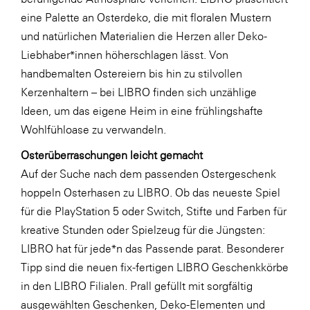
LAT Nitrogen
eine Palette an Osterdeko, die mit floralen Mustern
Libro
und natürlichen Materialien die Herzen aller Deko-
Liebhaber*innen höherschlagen lässt. Von
Lidl Österreich
handbemalten Ostereiern bis hin zu stilvollen
Die Menü-Manufaktur
Kerzenhaltern – bei LIBRO finden sich unzählige
MTH Retail Group
Ideen, um das eigene Heim in eine frühlingshafte
Wohlfühloase zu verwandeln.
OMV
Osterüberraschungen leicht gemacht
OptimaMed
Auf der Suche nach dem passenden Ostergeschenk
PAGRO
hoppeln Osterhasen zu LIBRO. Ob das neueste Spiel
PHH Rechtsanwält:innen
für die PlayStation 5 oder Switch, Stifte und Farben für
kreative Stunden oder Spielzeug für die Jüngsten:
Primark
LIBRO hat für jede*n das Passende parat. Besonderer
Salesforce
Tipp sind die neuen fix-fertigen LIBRO Geschenkkörbe
sebamed
in den LIBRO Filialen. Prall gefüllt mit sorgfältig
ausgewählten Geschenken, Deko-Elementen und
SeneCura