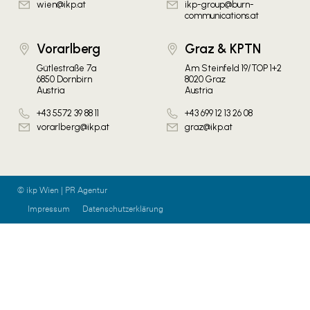
wien@ikp.at
ikp-group@burn-
communications.at
Vorarlberg
Graz & KPTN
Gütlestraße 7a
Am Steinfeld 19/TOP 1+2
6850 Dornbirn
8020 Graz
Austria
Austria
+43 5572 39 88 11
+43 699 12 13 26 08
vorarlberg@ikp.at
graz@ikp.at
© ikp Wien | PR Agentur
Impressum
Datenschutzerklärung