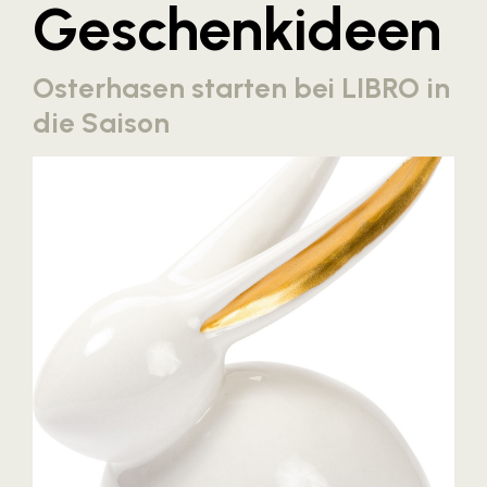
Geschenkideen
Blaguss
Bundesverband Sonnenschutztechnik
Osterhasen starten bei LIBRO in
Cineplexx
die Saison
Colmobil Austria
Controller Institut
Darbo
Designer Outlets Parndorf und Salzburg
DOMOFERM
Essity
EY
FG UBIT Salzburg
foodaffairs