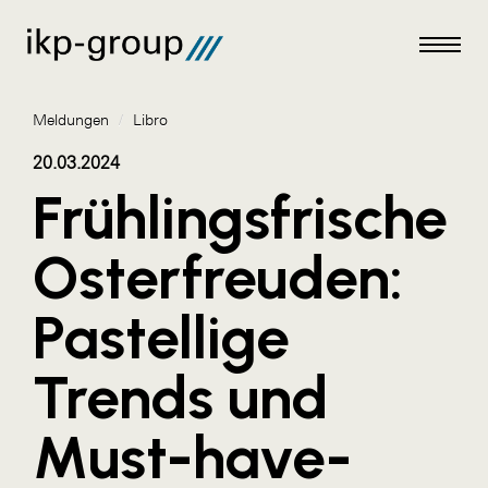
Meldungen
/
Libro
20.03.2024
Frühlingsfrische
Meldungen
Osterfreuden:
AKTUELLES
Pastellige
ACO
ALEX Krems
Trends und
Amazon Web Services
Must-have-
Artweger
AustroCel Hallein