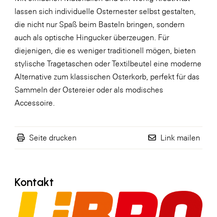
lassen sich individuelle Osternester selbst gestalten,
WKS Fachgruppe Finanzdienstleister
die nicht nur Spaß beim Basteln bringen, sondern
WK UBIT
auch als optische Hingucker überzeugen. Für
diejenigen, die es weniger traditionell mögen, bieten
Zühlke
stylische Tragetaschen oder Textilbeutel eine moderne
Media
Alternative zum klassischen Osterkorb, perfekt für das
Sammeln der Ostereier oder als modisches
Accessoire.
Seite drucken
Link mailen
Kontakt