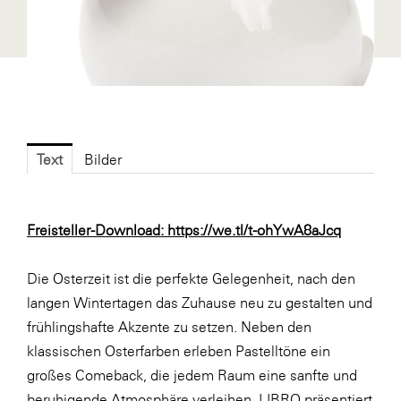
Fressnapf
FRoSTA
FV Energierohstoff & Kraftstoff
Gardena
Gas Connect Austria
Text
Bilder
GBV - Verband gemeinnütziger
Bauvereinigungen
Getzner Werkstoffe
Freisteller-Download:
https://we.tl/t-ohYwA8aJcq
Heimat Österreich
Die Osterzeit ist die perfekte Gelegenheit, nach den
ikp
langen Wintertagen das Zuhause neu zu gestalten und
Johnson & Johnson
frühlingshafte Akzente zu setzen. Neben den
JELD-WEN DANA
klassischen Osterfarben erleben Pastelltöne ein
großes Comeback, die jedem Raum eine sanfte und
kosaplaner
beruhigende Atmosphäre verleihen. LIBRO präsentiert