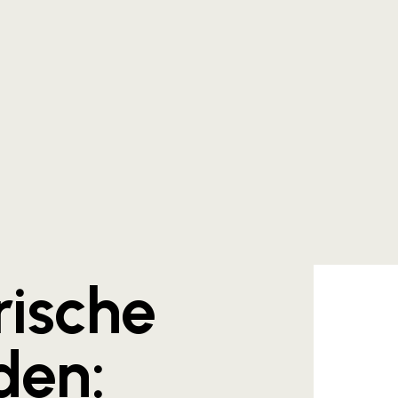
rische
den: