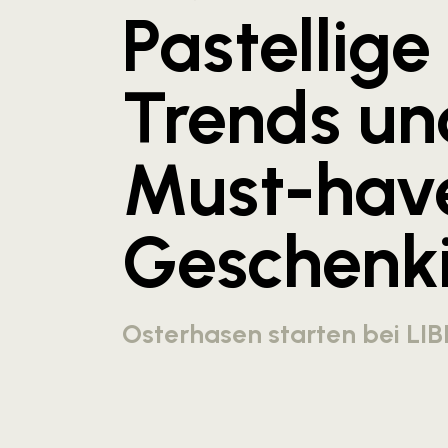
Pastellige
Trends un
Must-hav
Geschenk
Osterhasen starten bei LIB