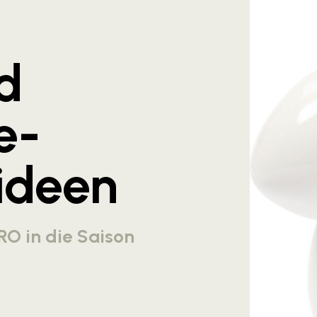
d
e-
ideen
RO in die Saison