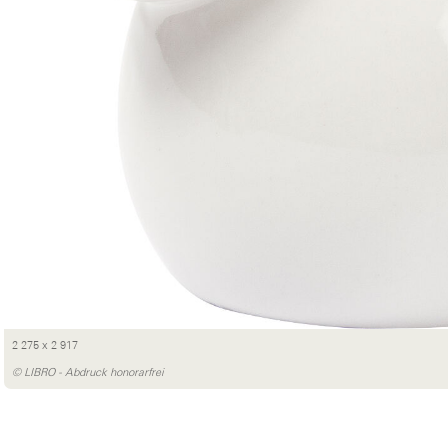
2 275 x 2 917
© LIBRO - Abdruck honorarfrei