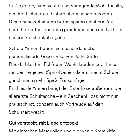
Süßigkeiten, sind sie eine hervorragende Wahl für alle,
SERVICE&MORE
die ihre Liebsten zu Ostern überraschen möchten.
SKINUANCE®
Diese handverlesenen Körbe sparen nicht nur Zeit
beim Einkaufen, sondern garantieren auch ein Lächeln
Somfy
bei der Geschenkübergabe.
Sony DADC
Schüler*innen freuen sich besonders über
SPIEGLTEC
personalisierte Geschenke von Jolly: Stifte,
STIHL Tirol
Deckfarbkasten, Füllfeder, Wachskreiden oder Lineal –
mit dem eigenen (Spitz)Namen darauf macht Schule
Trend Micro
gleich noch mehr Spaß. Für künftige
TAG GmbH
Erstklässler*innen bringt der Osterhase außerdem die
VALETTA
allererste Schultasche – ein Geschenk, das nicht nur
praktisch ist, sondern auch Vorfreude auf den
Verband Druck Medien Österreich
Schulstart weckt.
Wirtschaftskammer Salzburg
Gut versteckt, mit Liebe entdeckt
WKS Fachgruppe Fahrzeughandel und
Mit einfachen Materialien und ein wenig Kreativität
Fahrzeugtechnik