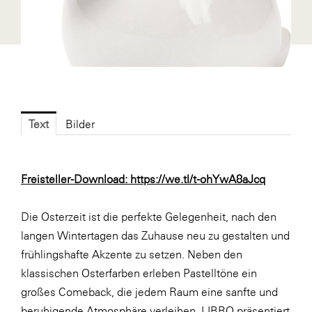
Fressnapf
FRoSTA
FV Energierohstoff & Kraftstoff
Gardena
Gas Connect Austria
Text
Bilder
GBV - Verband gemeinnütziger
Bauvereinigungen
Getzner Werkstoffe
Freisteller-Download:
https://we.tl/t-ohYwA8aJcq
Heimat Österreich
Die Osterzeit ist die perfekte Gelegenheit, nach den
ikp
langen Wintertagen das Zuhause neu zu gestalten und
Johnson & Johnson
frühlingshafte Akzente zu setzen. Neben den
JELD-WEN DANA
klassischen Osterfarben erleben Pastelltöne ein
großes Comeback, die jedem Raum eine sanfte und
kosaplaner
beruhigende Atmosphäre verleihen. LIBRO präsentiert