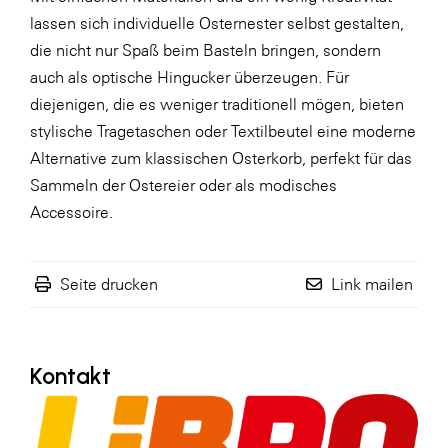
lassen sich individuelle Osternester selbst gestalten,
WKS Fachgruppe Finanzdienstleister
die nicht nur Spaß beim Basteln bringen, sondern
WK UBIT
auch als optische Hingucker überzeugen. Für
diejenigen, die es weniger traditionell mögen, bieten
Zühlke
stylische Tragetaschen oder Textilbeutel eine moderne
Media
Alternative zum klassischen Osterkorb, perfekt für das
Sammeln der Ostereier oder als modisches
Accessoire.
Seite drucken
Link mailen
Kontakt