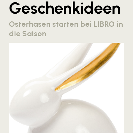
Geschenkideen
Blaguss
Bundesverband Sonnenschutztechnik
Osterhasen starten bei LIBRO in
Cineplexx
die Saison
Colmobil Austria
Controller Institut
Darbo
Designer Outlets Parndorf und Salzburg
DOMOFERM
Essity
EY
FG UBIT Salzburg
foodaffairs