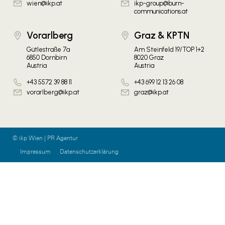
wien@ikp.at
ikp-group@burn-
communications.at
Vorarlberg
Graz & KPTN
Gütlestraße 7a
Am Steinfeld 19/TOP 1+2
6850 Dornbirn
8020 Graz
Austria
Austria
+43 5572 39 88 11
+43 699 12 13 26 08
vorarlberg@ikp.at
graz@ikp.at
© ikp Wien | PR Agentur
Impressum
Datenschutzerklärung