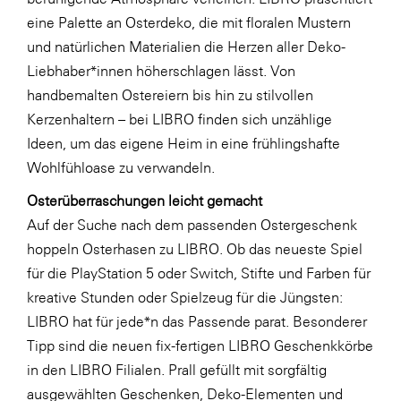
LAT Nitrogen
eine Palette an Osterdeko, die mit floralen Mustern
Libro
und natürlichen Materialien die Herzen aller Deko-
Liebhaber*innen höherschlagen lässt. Von
Lidl Österreich
handbemalten Ostereiern bis hin zu stilvollen
Die Menü-Manufaktur
Kerzenhaltern – bei LIBRO finden sich unzählige
MTH Retail Group
Ideen, um das eigene Heim in eine frühlingshafte
Wohlfühloase zu verwandeln.
OMV
Osterüberraschungen leicht gemacht
OptimaMed
Auf der Suche nach dem passenden Ostergeschenk
PAGRO
hoppeln Osterhasen zu LIBRO. Ob das neueste Spiel
PHH Rechtsanwält:innen
für die PlayStation 5 oder Switch, Stifte und Farben für
kreative Stunden oder Spielzeug für die Jüngsten:
Primark
LIBRO hat für jede*n das Passende parat. Besonderer
Salesforce
Tipp sind die neuen fix-fertigen LIBRO Geschenkkörbe
sebamed
in den LIBRO Filialen. Prall gefüllt mit sorgfältig
ausgewählten Geschenken, Deko-Elementen und
SeneCura