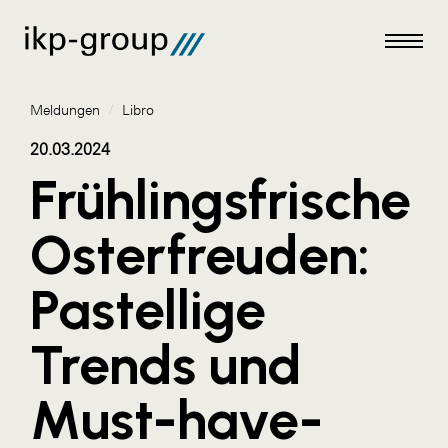
Meldungen
/
Libro
20.03.2024
Frühlingsfrische
Meldungen
Osterfreuden:
AKTUELLES
Pastellige
ACO
ALEX Krems
Trends und
Amazon Web Services
Must-have-
Artweger
AustroCel Hallein