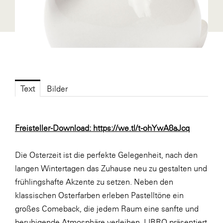
Fressnapf
FRoSTA
FV Energierohstoff & Kraftstoff
Gardena
Gas Connect Austria
Text
Bilder
GBV - Verband gemeinnütziger
Bauvereinigungen
Getzner Werkstoffe
Freisteller-Download:
https://we.tl/t-ohYwA8aJcq
Heimat Österreich
Die Osterzeit ist die perfekte Gelegenheit, nach den
ikp
langen Wintertagen das Zuhause neu zu gestalten und
Johnson & Johnson
frühlingshafte Akzente zu setzen. Neben den
JELD-WEN DANA
klassischen Osterfarben erleben Pastelltöne ein
großes Comeback, die jedem Raum eine sanfte und
kosaplaner
beruhigende Atmosphäre verleihen. LIBRO präsentiert