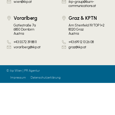
wien@ikp.at
ikp-group@burn-
communications.at
Vorarlberg
Graz & KPTN
Gütlestraße 7a
Am Steinfeld 19/TOP 1+2
6850 Dornbirn
8020 Graz
Austria
Austria
+43 5572 39 88 11
+43 699 12 13 26 08
vorarlberg@ikp.at
graz@ikp.at
© ikp Wien | PR Agentur
Impressum
Datenschutzerklärung