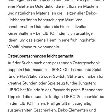
LAT Nitrogen
eine Palette an Osterdeko, die mit floralen Mustern
Libro
und natürlichen Materialien die Herzen aller Deko-
Liebhaber*innen höherschlagen lässt. Von
Lidl Österreich
handbemalten Ostereiern bis hin zu stilvollen
Die Menü-Manufaktur
Kerzenhaltern – bei LIBRO finden sich unzählige
MTH Retail Group
Ideen, um das eigene Heim in eine frühlingshafte
Wohlfühloase zu verwandeln.
OMV
Osterüberraschungen leicht gemacht
OptimaMed
Auf der Suche nach dem passenden Ostergeschenk
PAGRO
hoppeln Osterhasen zu LIBRO. Ob das neueste Spiel
PHH Rechtsanwält:innen
für die PlayStation 5 oder Switch, Stifte und Farben für
kreative Stunden oder Spielzeug für die Jüngsten:
Primark
LIBRO hat für jede*n das Passende parat. Besonderer
Salesforce
Tipp sind die neuen fix-fertigen LIBRO Geschenkkörbe
sebamed
in den LIBRO Filialen. Prall gefüllt mit sorgfältig
ausgewählten Geschenken, Deko-Elementen und
SeneCura