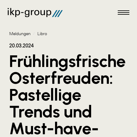
Meldungen
/
Libro
20.03.2024
Frühlingsfrische
Meldungen
Osterfreuden:
AKTUELLES
Pastellige
ACO
ALEX Krems
Trends und
Amazon Web Services
Must-have-
Artweger
AustroCel Hallein