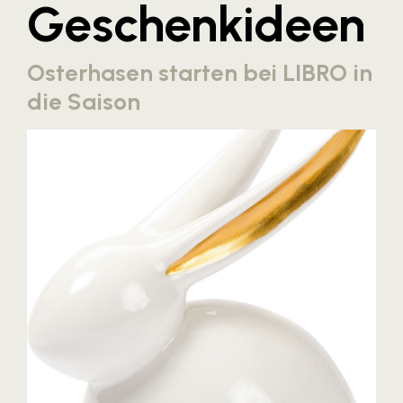
Geschenkideen
Blaguss
Bundesverband Sonnenschutztechnik
Osterhasen starten bei LIBRO in
Cineplexx
die Saison
Colmobil Austria
Controller Institut
Darbo
Designer Outlets Parndorf und Salzburg
DOMOFERM
Essity
EY
FG UBIT Salzburg
foodaffairs