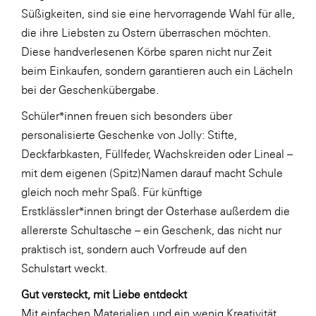
Süßigkeiten, sind sie eine hervorragende Wahl für alle,
SERVICE&MORE
die ihre Liebsten zu Ostern überraschen möchten.
SKINUANCE®
Diese handverlesenen Körbe sparen nicht nur Zeit
beim Einkaufen, sondern garantieren auch ein Lächeln
Somfy
bei der Geschenkübergabe.
Sony DADC
Schüler*innen freuen sich besonders über
SPIEGLTEC
personalisierte Geschenke von Jolly: Stifte,
STIHL Tirol
Deckfarbkasten, Füllfeder, Wachskreiden oder Lineal –
mit dem eigenen (Spitz)Namen darauf macht Schule
Trend Micro
gleich noch mehr Spaß. Für künftige
TAG GmbH
Erstklässler*innen bringt der Osterhase außerdem die
VALETTA
allererste Schultasche – ein Geschenk, das nicht nur
praktisch ist, sondern auch Vorfreude auf den
Verband Druck Medien Österreich
Schulstart weckt.
Wirtschaftskammer Salzburg
Gut versteckt, mit Liebe entdeckt
WKS Fachgruppe Fahrzeughandel und
Mit einfachen Materialien und ein wenig Kreativität
Fahrzeugtechnik