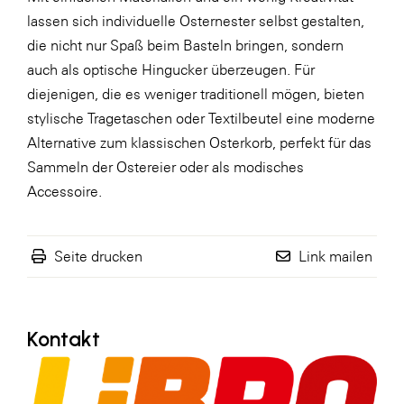
lassen sich individuelle Osternester selbst gestalten,
WKS Fachgruppe Finanzdienstleister
die nicht nur Spaß beim Basteln bringen, sondern
WK UBIT
auch als optische Hingucker überzeugen. Für
diejenigen, die es weniger traditionell mögen, bieten
Zühlke
stylische Tragetaschen oder Textilbeutel eine moderne
Media
Alternative zum klassischen Osterkorb, perfekt für das
Sammeln der Ostereier oder als modisches
Accessoire.
Seite drucken
Link mailen
Kontakt