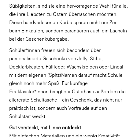
Süßigkeiten, sind sie eine hervorragende Wahl für alle,
SERVICE&MORE
die ihre Liebsten zu Ostern überraschen möchten.
SKINUANCE®
Diese handverlesenen Körbe sparen nicht nur Zeit
beim Einkaufen, sondern garantieren auch ein Lächeln
Somfy
bei der Geschenkübergabe.
Sony DADC
Schüler*innen freuen sich besonders über
SPIEGLTEC
personalisierte Geschenke von Jolly: Stifte,
STIHL Tirol
Deckfarbkasten, Füllfeder, Wachskreiden oder Lineal –
mit dem eigenen (Spitz)Namen darauf macht Schule
Trend Micro
gleich noch mehr Spaß. Für künftige
TAG GmbH
Erstklässler*innen bringt der Osterhase außerdem die
VALETTA
allererste Schultasche – ein Geschenk, das nicht nur
praktisch ist, sondern auch Vorfreude auf den
Verband Druck Medien Österreich
Schulstart weckt.
Wirtschaftskammer Salzburg
Gut versteckt, mit Liebe entdeckt
WKS Fachgruppe Fahrzeughandel und
Mit einfachen Materialien und ein wenig Kreativität
Fahrzeugtechnik