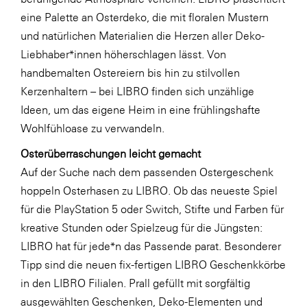
LAT Nitrogen
eine Palette an Osterdeko, die mit floralen Mustern
Libro
und natürlichen Materialien die Herzen aller Deko-
Liebhaber*innen höherschlagen lässt. Von
Lidl Österreich
handbemalten Ostereiern bis hin zu stilvollen
Die Menü-Manufaktur
Kerzenhaltern – bei LIBRO finden sich unzählige
MTH Retail Group
Ideen, um das eigene Heim in eine frühlingshafte
Wohlfühloase zu verwandeln.
OMV
Osterüberraschungen leicht gemacht
OptimaMed
Auf der Suche nach dem passenden Ostergeschenk
PAGRO
hoppeln Osterhasen zu LIBRO. Ob das neueste Spiel
PHH Rechtsanwält:innen
für die PlayStation 5 oder Switch, Stifte und Farben für
kreative Stunden oder Spielzeug für die Jüngsten:
Primark
LIBRO hat für jede*n das Passende parat. Besonderer
Salesforce
Tipp sind die neuen fix-fertigen LIBRO Geschenkkörbe
sebamed
in den LIBRO Filialen. Prall gefüllt mit sorgfältig
ausgewählten Geschenken, Deko-Elementen und
SeneCura