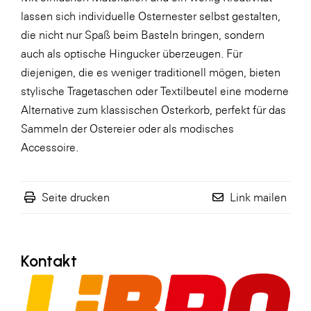
lassen sich individuelle Osternester selbst gestalten,
WKS Fachgruppe Finanzdienstleister
die nicht nur Spaß beim Basteln bringen, sondern
WK UBIT
auch als optische Hingucker überzeugen. Für
diejenigen, die es weniger traditionell mögen, bieten
Zühlke
stylische Tragetaschen oder Textilbeutel eine moderne
Media
Alternative zum klassischen Osterkorb, perfekt für das
Sammeln der Ostereier oder als modisches
Accessoire.
Seite drucken
Link mailen
Kontakt