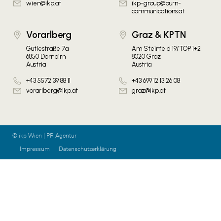
wien@ikp.at
ikp-group@burn-
communications.at
Vorarlberg
Graz & KPTN
Gütlestraße 7a
Am Steinfeld 19/TOP 1+2
6850 Dornbirn
8020 Graz
Austria
Austria
+43 5572 39 88 11
+43 699 12 13 26 08
vorarlberg@ikp.at
graz@ikp.at
© ikp Wien | PR Agentur
Impressum
Datenschutzerklärung