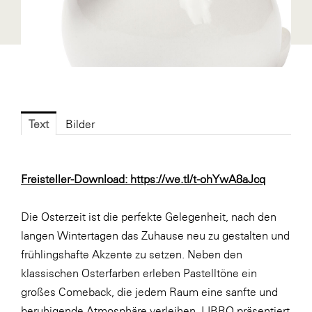
Fressnapf
FRoSTA
FV Energierohstoff & Kraftstoff
Gardena
Gas Connect Austria
Text
Bilder
GBV - Verband gemeinnütziger
Bauvereinigungen
Getzner Werkstoffe
Freisteller-Download:
https://we.tl/t-ohYwA8aJcq
Heimat Österreich
Die Osterzeit ist die perfekte Gelegenheit, nach den
ikp
langen Wintertagen das Zuhause neu zu gestalten und
Johnson & Johnson
frühlingshafte Akzente zu setzen. Neben den
JELD-WEN DANA
klassischen Osterfarben erleben Pastelltöne ein
großes Comeback, die jedem Raum eine sanfte und
kosaplaner
beruhigende Atmosphäre verleihen. LIBRO präsentiert