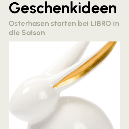
Geschenkideen
Blaguss
Bundesverband Sonnenschutztechnik
Osterhasen starten bei LIBRO in
Cineplexx
die Saison
Colmobil Austria
Controller Institut
Darbo
Designer Outlets Parndorf und Salzburg
DOMOFERM
Essity
EY
FG UBIT Salzburg
foodaffairs