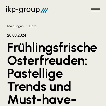
Meldungen
/
Libro
20.03.2024
Frühlingsfrische
Meldungen
Osterfreuden:
AKTUELLES
Pastellige
ACO
ALEX Krems
Trends und
Amazon Web Services
Must-have-
Artweger
AustroCel Hallein