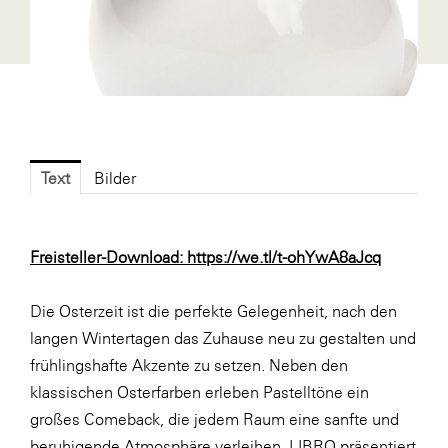
Fressnapf
FRoSTA
FV Energierohstoff & Kraftstoff
Gardena
Gas Connect Austria
Text
Bilder
GBV - Verband gemeinnütziger
Bauvereinigungen
Getzner Werkstoffe
Freisteller-Download:
https://we.tl/t-ohYwA8aJcq
Heimat Österreich
Die Osterzeit ist die perfekte Gelegenheit, nach den
ikp
langen Wintertagen das Zuhause neu zu gestalten und
Johnson & Johnson
frühlingshafte Akzente zu setzen. Neben den
JELD-WEN DANA
klassischen Osterfarben erleben Pastelltöne ein
großes Comeback, die jedem Raum eine sanfte und
kosaplaner
beruhigende Atmosphäre verleihen. LIBRO präsentiert