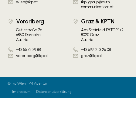
wien@ikp.at
ikp-group@burn-
communications.at
Vorarlberg
Graz & KPTN
Gütlestraße 7a
Am Steinfeld 19/TOP 1+2
6850 Dornbirn
8020 Graz
Austria
Austria
+43 5572 39 88 11
+43 699 12 13 26 08
vorarlberg@ikp.at
graz@ikp.at
© ikp Wien | PR Agentur
Impressum
Datenschutzerklärung