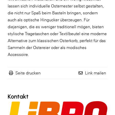
lassen sich individuelle Osternester selbst gestalten,
WKS Fachgruppe Finanzdienstleister
die nicht nur Spaß beim Basteln bringen, sondern
WK UBIT
auch als optische Hingucker überzeugen. Für
diejenigen, die es weniger traditionell mögen, bieten
Zühlke
stylische Tragetaschen oder Textilbeutel eine moderne
Media
Alternative zum klassischen Osterkorb, perfekt für das
Sammeln der Ostereier oder als modisches
Accessoire.
Seite drucken
Link mailen
Kontakt