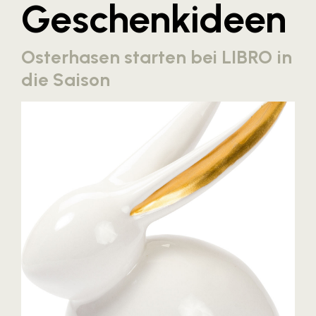
Geschenkideen
Blaguss
Bundesverband Sonnenschutztechnik
Osterhasen starten bei LIBRO in
Cineplexx
die Saison
Colmobil Austria
Controller Institut
Darbo
Designer Outlets Parndorf und Salzburg
DOMOFERM
Essity
EY
FG UBIT Salzburg
foodaffairs