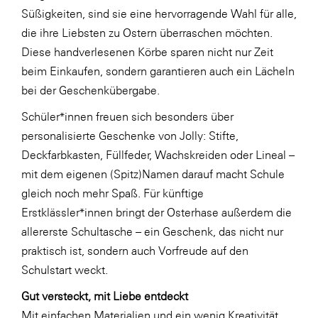
Süßigkeiten, sind sie eine hervorragende Wahl für alle,
SERVICE&MORE
die ihre Liebsten zu Ostern überraschen möchten.
SKINUANCE®
Diese handverlesenen Körbe sparen nicht nur Zeit
beim Einkaufen, sondern garantieren auch ein Lächeln
Somfy
bei der Geschenkübergabe.
Sony DADC
Schüler*innen freuen sich besonders über
SPIEGLTEC
personalisierte Geschenke von Jolly: Stifte,
STIHL Tirol
Deckfarbkasten, Füllfeder, Wachskreiden oder Lineal –
mit dem eigenen (Spitz)Namen darauf macht Schule
Trend Micro
gleich noch mehr Spaß. Für künftige
TAG GmbH
Erstklässler*innen bringt der Osterhase außerdem die
VALETTA
allererste Schultasche – ein Geschenk, das nicht nur
praktisch ist, sondern auch Vorfreude auf den
Verband Druck Medien Österreich
Schulstart weckt.
Wirtschaftskammer Salzburg
Gut versteckt, mit Liebe entdeckt
WKS Fachgruppe Fahrzeughandel und
Mit einfachen Materialien und ein wenig Kreativität
Fahrzeugtechnik