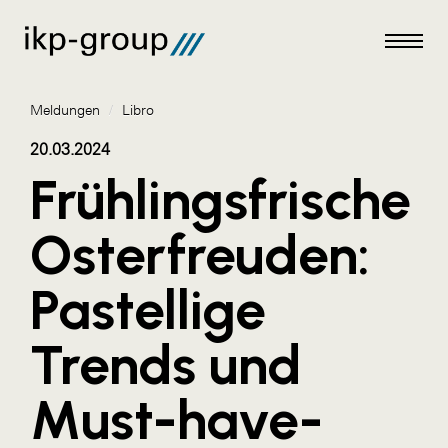
Meldungen
/
Libro
20.03.2024
Frühlingsfrische
Meldungen
Osterfreuden:
AKTUELLES
Pastellige
ACO
ALEX Krems
Trends und
Amazon Web Services
Must-have-
Artweger
AustroCel Hallein