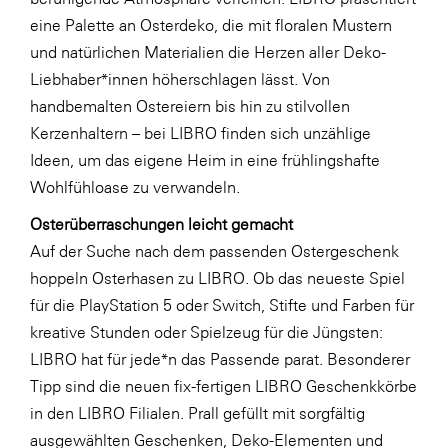
LAT Nitrogen
eine Palette an Osterdeko, die mit floralen Mustern
Libro
und natürlichen Materialien die Herzen aller Deko-
Liebhaber*innen höherschlagen lässt. Von
Lidl Österreich
handbemalten Ostereiern bis hin zu stilvollen
Die Menü-Manufaktur
Kerzenhaltern – bei LIBRO finden sich unzählige
MTH Retail Group
Ideen, um das eigene Heim in eine frühlingshafte
Wohlfühloase zu verwandeln.
OMV
Osterüberraschungen leicht gemacht
OptimaMed
Auf der Suche nach dem passenden Ostergeschenk
PAGRO
hoppeln Osterhasen zu LIBRO. Ob das neueste Spiel
PHH Rechtsanwält:innen
für die PlayStation 5 oder Switch, Stifte und Farben für
kreative Stunden oder Spielzeug für die Jüngsten:
Primark
LIBRO hat für jede*n das Passende parat. Besonderer
Salesforce
Tipp sind die neuen fix-fertigen LIBRO Geschenkkörbe
sebamed
in den LIBRO Filialen. Prall gefüllt mit sorgfältig
ausgewählten Geschenken, Deko-Elementen und
SeneCura