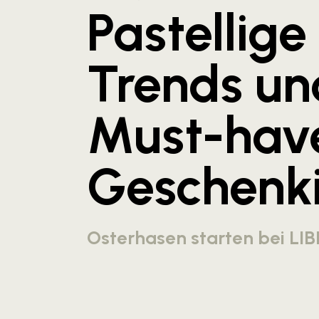
Pastellige
Trends un
Must-hav
Geschenk
Osterhasen starten bei LIB