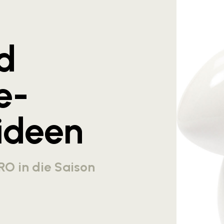
d
e-
ideen
RO in die Saison