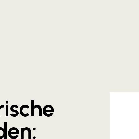
rische
den: