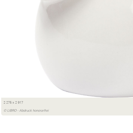
2 275 x 2 917
© LIBRO - Abdruck honorarfrei