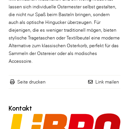
lassen sich individuelle Osternester selbst gestalten,
WKS Fachgruppe Finanzdienstleister
die nicht nur Spaß beim Basteln bringen, sondern
WK UBIT
auch als optische Hingucker überzeugen. Für
diejenigen, die es weniger traditionell mögen, bieten
Zühlke
stylische Tragetaschen oder Textilbeutel eine moderne
Media
Alternative zum klassischen Osterkorb, perfekt für das
Sammeln der Ostereier oder als modisches
Accessoire.
Seite drucken
Link mailen
Kontakt