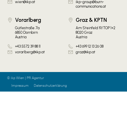
wien@ikp.at
ikp-group@burn-
communications.at
Vorarlberg
Graz & KPTN
Gütlestraße 7a
Am Steinfeld 19/TOP 1+2
6850 Dornbirn
8020 Graz
Austria
Austria
+43 5572 39 88 11
+43 699 12 13 26 08
vorarlberg@ikp.at
graz@ikp.at
© ikp Wien | PR Agentur
Impressum
Datenschutzerklärung