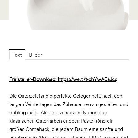
Fressnapf
FRoSTA
FV Energierohstoff & Kraftstoff
Gardena
Gas Connect Austria
Text
Bilder
GBV - Verband gemeinnütziger
Bauvereinigungen
Getzner Werkstoffe
Freisteller-Download:
https://we.tl/t-ohYwA8aJcq
Heimat Österreich
Die Osterzeit ist die perfekte Gelegenheit, nach den
ikp
langen Wintertagen das Zuhause neu zu gestalten und
Johnson & Johnson
frühlingshafte Akzente zu setzen. Neben den
JELD-WEN DANA
klassischen Osterfarben erleben Pastelltöne ein
großes Comeback, die jedem Raum eine sanfte und
kosaplaner
beruhigende Atmosphäre verleihen. LIBRO präsentiert