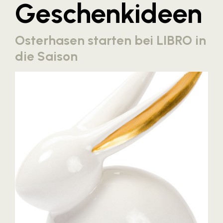
Geschenkideen
Blaguss
Bundesverband Sonnenschutztechnik
Osterhasen starten bei LIBRO in
Cineplexx
die Saison
Colmobil Austria
Controller Institut
Darbo
Designer Outlets Parndorf und Salzburg
DOMOFERM
Essity
EY
FG UBIT Salzburg
foodaffairs