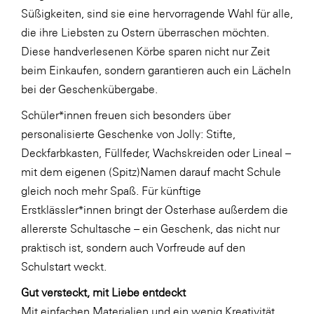
Süßigkeiten, sind sie eine hervorragende Wahl für alle,
SERVICE&MORE
die ihre Liebsten zu Ostern überraschen möchten.
SKINUANCE®
Diese handverlesenen Körbe sparen nicht nur Zeit
beim Einkaufen, sondern garantieren auch ein Lächeln
Somfy
bei der Geschenkübergabe.
Sony DADC
Schüler*innen freuen sich besonders über
SPIEGLTEC
personalisierte Geschenke von Jolly: Stifte,
STIHL Tirol
Deckfarbkasten, Füllfeder, Wachskreiden oder Lineal –
mit dem eigenen (Spitz)Namen darauf macht Schule
Trend Micro
gleich noch mehr Spaß. Für künftige
TAG GmbH
Erstklässler*innen bringt der Osterhase außerdem die
VALETTA
allererste Schultasche – ein Geschenk, das nicht nur
praktisch ist, sondern auch Vorfreude auf den
Verband Druck Medien Österreich
Schulstart weckt.
Wirtschaftskammer Salzburg
Gut versteckt, mit Liebe entdeckt
WKS Fachgruppe Fahrzeughandel und
Mit einfachen Materialien und ein wenig Kreativität
Fahrzeugtechnik