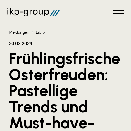
Meldungen
/
Libro
20.03.2024
Frühlingsfrische
Meldungen
Osterfreuden:
AKTUELLES
Pastellige
ACO
ALEX Krems
Trends und
Amazon Web Services
Must-have-
Artweger
AustroCel Hallein