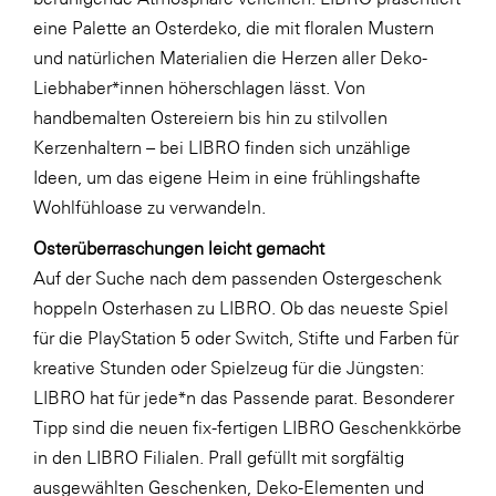
LAT Nitrogen
eine Palette an Osterdeko, die mit floralen Mustern
Libro
und natürlichen Materialien die Herzen aller Deko-
Liebhaber*innen höherschlagen lässt. Von
Lidl Österreich
handbemalten Ostereiern bis hin zu stilvollen
Die Menü-Manufaktur
Kerzenhaltern – bei LIBRO finden sich unzählige
MTH Retail Group
Ideen, um das eigene Heim in eine frühlingshafte
Wohlfühloase zu verwandeln.
OMV
Osterüberraschungen leicht gemacht
OptimaMed
Auf der Suche nach dem passenden Ostergeschenk
PAGRO
hoppeln Osterhasen zu LIBRO. Ob das neueste Spiel
PHH Rechtsanwält:innen
für die PlayStation 5 oder Switch, Stifte und Farben für
kreative Stunden oder Spielzeug für die Jüngsten:
Primark
LIBRO hat für jede*n das Passende parat. Besonderer
Salesforce
Tipp sind die neuen fix-fertigen LIBRO Geschenkkörbe
sebamed
in den LIBRO Filialen. Prall gefüllt mit sorgfältig
ausgewählten Geschenken, Deko-Elementen und
SeneCura