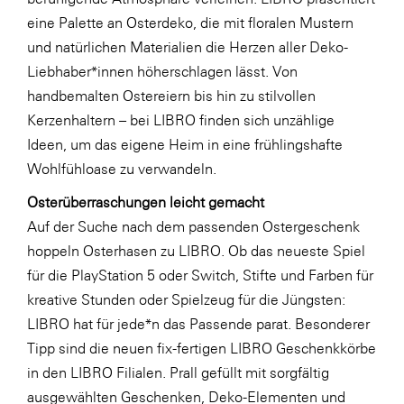
LAT Nitrogen
eine Palette an Osterdeko, die mit floralen Mustern
Libro
und natürlichen Materialien die Herzen aller Deko-
Liebhaber*innen höherschlagen lässt. Von
Lidl Österreich
handbemalten Ostereiern bis hin zu stilvollen
Die Menü-Manufaktur
Kerzenhaltern – bei LIBRO finden sich unzählige
MTH Retail Group
Ideen, um das eigene Heim in eine frühlingshafte
Wohlfühloase zu verwandeln.
OMV
Osterüberraschungen leicht gemacht
OptimaMed
Auf der Suche nach dem passenden Ostergeschenk
PAGRO
hoppeln Osterhasen zu LIBRO. Ob das neueste Spiel
PHH Rechtsanwält:innen
für die PlayStation 5 oder Switch, Stifte und Farben für
kreative Stunden oder Spielzeug für die Jüngsten:
Primark
LIBRO hat für jede*n das Passende parat. Besonderer
Salesforce
Tipp sind die neuen fix-fertigen LIBRO Geschenkkörbe
sebamed
in den LIBRO Filialen. Prall gefüllt mit sorgfältig
ausgewählten Geschenken, Deko-Elementen und
SeneCura