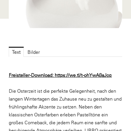
Fressnapf
FRoSTA
FV Energierohstoff & Kraftstoff
Gardena
Gas Connect Austria
Text
Bilder
GBV - Verband gemeinnütziger
Bauvereinigungen
Getzner Werkstoffe
Freisteller-Download:
https://we.tl/t-ohYwA8aJcq
Heimat Österreich
Die Osterzeit ist die perfekte Gelegenheit, nach den
ikp
langen Wintertagen das Zuhause neu zu gestalten und
Johnson & Johnson
frühlingshafte Akzente zu setzen. Neben den
JELD-WEN DANA
klassischen Osterfarben erleben Pastelltöne ein
großes Comeback, die jedem Raum eine sanfte und
kosaplaner
beruhigende Atmosphäre verleihen. LIBRO präsentiert