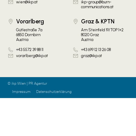
wien@ikp.at
ikp-group@burn-
communications.at
Vorarlberg
Graz & KPTN
Gütlestraße 7a
Am Steinfeld 19/TOP 1+2
6850 Dornbirn
8020 Graz
Austria
Austria
+43 5572 39 88 11
+43 699 12 13 26 08
vorarlberg@ikp.at
graz@ikp.at
© ikp Wien | PR Agentur
Impressum
Datenschutzerklärung