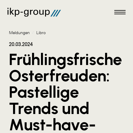
Meldungen
/
Libro
20.03.2024
Frühlingsfrische
Meldungen
Osterfreuden:
AKTUELLES
Pastellige
ACO
ALEX Krems
Trends und
Amazon Web Services
Must-have-
Artweger
AustroCel Hallein