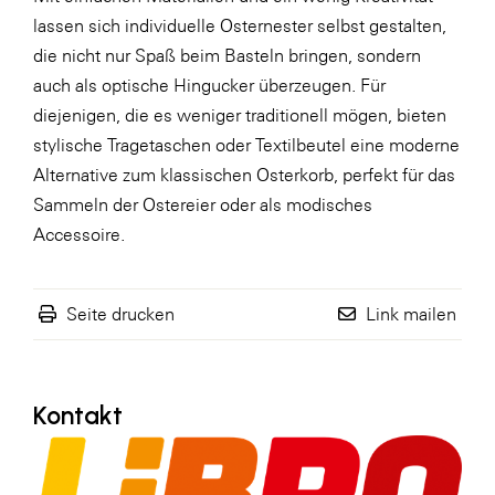
lassen sich individuelle Osternester selbst gestalten,
WKS Fachgruppe Finanzdienstleister
die nicht nur Spaß beim Basteln bringen, sondern
WK UBIT
auch als optische Hingucker überzeugen. Für
diejenigen, die es weniger traditionell mögen, bieten
Zühlke
stylische Tragetaschen oder Textilbeutel eine moderne
Media
Alternative zum klassischen Osterkorb, perfekt für das
Sammeln der Ostereier oder als modisches
Accessoire.
Seite drucken
Link mailen
Kontakt