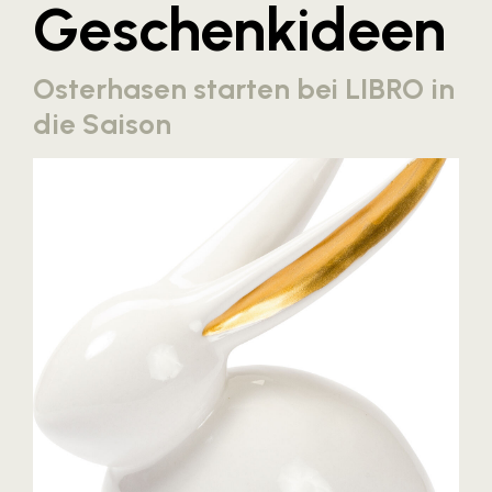
Geschenkideen
Blaguss
Bundesverband Sonnenschutztechnik
Osterhasen starten bei LIBRO in
Cineplexx
die Saison
Colmobil Austria
Controller Institut
Darbo
Designer Outlets Parndorf und Salzburg
DOMOFERM
Essity
EY
FG UBIT Salzburg
foodaffairs