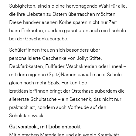
Süßigkeiten, sind sie eine hervorragende Wahl für alle,
SERVICE&MORE
die ihre Liebsten zu Ostern überraschen möchten.
SKINUANCE®
Diese handverlesenen Körbe sparen nicht nur Zeit
beim Einkaufen, sondern garantieren auch ein Lächeln
Somfy
bei der Geschenkübergabe.
Sony DADC
Schüler*innen freuen sich besonders über
SPIEGLTEC
personalisierte Geschenke von Jolly: Stifte,
STIHL Tirol
Deckfarbkasten, Füllfeder, Wachskreiden oder Lineal –
mit dem eigenen (Spitz)Namen darauf macht Schule
Trend Micro
gleich noch mehr Spaß. Für künftige
TAG GmbH
Erstklässler*innen bringt der Osterhase außerdem die
VALETTA
allererste Schultasche – ein Geschenk, das nicht nur
praktisch ist, sondern auch Vorfreude auf den
Verband Druck Medien Österreich
Schulstart weckt.
Wirtschaftskammer Salzburg
Gut versteckt, mit Liebe entdeckt
WKS Fachgruppe Fahrzeughandel und
Mit einfachen Materialien und ein wenig Kreativität
Fahrzeugtechnik