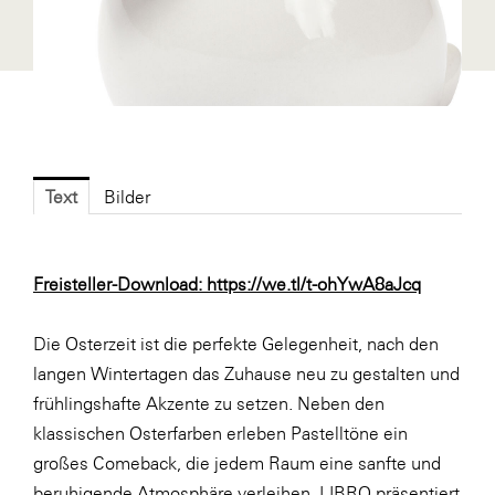
Fressnapf
FRoSTA
FV Energierohstoff & Kraftstoff
Gardena
Gas Connect Austria
Text
Bilder
GBV - Verband gemeinnütziger
Bauvereinigungen
Getzner Werkstoffe
Freisteller-Download:
https://we.tl/t-ohYwA8aJcq
Heimat Österreich
Die Osterzeit ist die perfekte Gelegenheit, nach den
ikp
langen Wintertagen das Zuhause neu zu gestalten und
Johnson & Johnson
frühlingshafte Akzente zu setzen. Neben den
JELD-WEN DANA
klassischen Osterfarben erleben Pastelltöne ein
großes Comeback, die jedem Raum eine sanfte und
kosaplaner
beruhigende Atmosphäre verleihen. LIBRO präsentiert