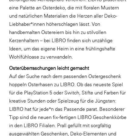
LAT Nitrogen
eine Palette an Osterdeko, die mit floralen Mustern
Libro
und natürlichen Materialien die Herzen aller Deko-
Liebhaber*innen höherschlagen lässt. Von
Lidl Österreich
handbemalten Ostereiern bis hin zu stilvollen
Die Menü-Manufaktur
Kerzenhaltern – bei LIBRO finden sich unzählige
MTH Retail Group
Ideen, um das eigene Heim in eine frühlingshafte
Wohlfühloase zu verwandeln.
OMV
Osterüberraschungen leicht gemacht
OptimaMed
Auf der Suche nach dem passenden Ostergeschenk
PAGRO
hoppeln Osterhasen zu LIBRO. Ob das neueste Spiel
PHH Rechtsanwält:innen
für die PlayStation 5 oder Switch, Stifte und Farben für
kreative Stunden oder Spielzeug für die Jüngsten:
Primark
LIBRO hat für jede*n das Passende parat. Besonderer
Salesforce
Tipp sind die neuen fix-fertigen LIBRO Geschenkkörbe
sebamed
in den LIBRO Filialen. Prall gefüllt mit sorgfältig
ausgewählten Geschenken, Deko-Elementen und
SeneCura