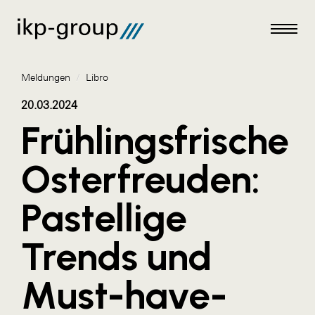
Meldungen
/
Libro
20.03.2024
Frühlingsfrische
Meldungen
Osterfreuden:
AKTUELLES
Pastellige
ACO
ALEX Krems
Trends und
Amazon Web Services
Must-have-
Artweger
AustroCel Hallein