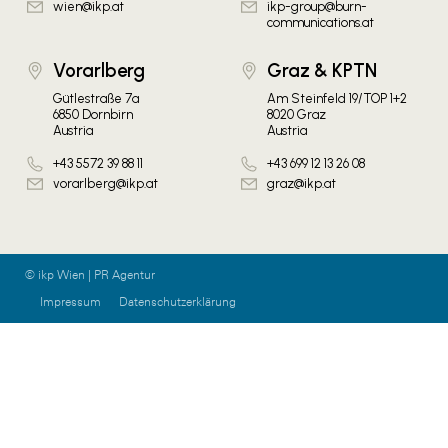
wien@ikp.at
ikp-group@burn-
communications.at
Vorarlberg
Graz & KPTN
Gütlestraße 7a
Am Steinfeld 19/TOP 1+2
6850 Dornbirn
8020 Graz
Austria
Austria
+43 5572 39 88 11
+43 699 12 13 26 08
vorarlberg@ikp.at
graz@ikp.at
© ikp Wien | PR Agentur
Impressum
Datenschutzerklärung