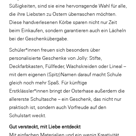
Süßigkeiten, sind sie eine hervorragende Wahl für alle,
SERVICE&MORE
die ihre Liebsten zu Ostern überraschen möchten.
SKINUANCE®
Diese handverlesenen Körbe sparen nicht nur Zeit
beim Einkaufen, sondern garantieren auch ein Lächeln
Somfy
bei der Geschenkübergabe.
Sony DADC
Schüler*innen freuen sich besonders über
SPIEGLTEC
personalisierte Geschenke von Jolly: Stifte,
STIHL Tirol
Deckfarbkasten, Füllfeder, Wachskreiden oder Lineal –
mit dem eigenen (Spitz)Namen darauf macht Schule
Trend Micro
gleich noch mehr Spaß. Für künftige
TAG GmbH
Erstklässler*innen bringt der Osterhase außerdem die
VALETTA
allererste Schultasche – ein Geschenk, das nicht nur
praktisch ist, sondern auch Vorfreude auf den
Verband Druck Medien Österreich
Schulstart weckt.
Wirtschaftskammer Salzburg
Gut versteckt, mit Liebe entdeckt
WKS Fachgruppe Fahrzeughandel und
Mit einfachen Materialien und ein wenig Kreativität
Fahrzeugtechnik