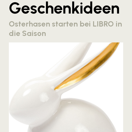
Geschenkideen
Blaguss
Bundesverband Sonnenschutztechnik
Osterhasen starten bei LIBRO in
Cineplexx
die Saison
Colmobil Austria
Controller Institut
Darbo
Designer Outlets Parndorf und Salzburg
DOMOFERM
Essity
EY
FG UBIT Salzburg
foodaffairs