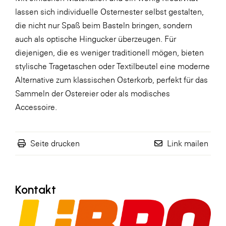
lassen sich individuelle Osternester selbst gestalten,
WKS Fachgruppe Finanzdienstleister
die nicht nur Spaß beim Basteln bringen, sondern
WK UBIT
auch als optische Hingucker überzeugen. Für
diejenigen, die es weniger traditionell mögen, bieten
Zühlke
stylische Tragetaschen oder Textilbeutel eine moderne
Media
Alternative zum klassischen Osterkorb, perfekt für das
Sammeln der Ostereier oder als modisches
Accessoire.
Seite drucken
Link mailen
Kontakt