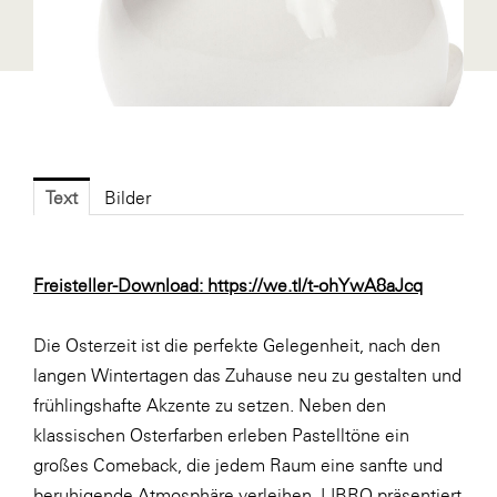
Fressnapf
FRoSTA
FV Energierohstoff & Kraftstoff
Gardena
Gas Connect Austria
Text
Bilder
GBV - Verband gemeinnütziger
Bauvereinigungen
Getzner Werkstoffe
Freisteller-Download:
https://we.tl/t-ohYwA8aJcq
Heimat Österreich
Die Osterzeit ist die perfekte Gelegenheit, nach den
ikp
langen Wintertagen das Zuhause neu zu gestalten und
Johnson & Johnson
frühlingshafte Akzente zu setzen. Neben den
JELD-WEN DANA
klassischen Osterfarben erleben Pastelltöne ein
großes Comeback, die jedem Raum eine sanfte und
kosaplaner
beruhigende Atmosphäre verleihen. LIBRO präsentiert