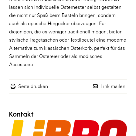
lassen sich individuelle Osternester selbst gestalten,
WKS Fachgruppe Finanzdienstleister
die nicht nur Spaß beim Basteln bringen, sondern
WK UBIT
auch als optische Hingucker überzeugen. Für
diejenigen, die es weniger traditionell mögen, bieten
Zühlke
stylische Tragetaschen oder Textilbeutel eine moderne
Media
Alternative zum klassischen Osterkorb, perfekt für das
Sammeln der Ostereier oder als modisches
Accessoire.
Seite drucken
Link mailen
Kontakt