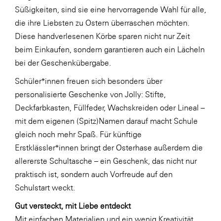
Süßigkeiten, sind sie eine hervorragende Wahl für alle,
SERVICE&MORE
die ihre Liebsten zu Ostern überraschen möchten.
SKINUANCE®
Diese handverlesenen Körbe sparen nicht nur Zeit
beim Einkaufen, sondern garantieren auch ein Lächeln
Somfy
bei der Geschenkübergabe.
Sony DADC
Schüler*innen freuen sich besonders über
SPIEGLTEC
personalisierte Geschenke von Jolly: Stifte,
STIHL Tirol
Deckfarbkasten, Füllfeder, Wachskreiden oder Lineal –
mit dem eigenen (Spitz)Namen darauf macht Schule
Trend Micro
gleich noch mehr Spaß. Für künftige
TAG GmbH
Erstklässler*innen bringt der Osterhase außerdem die
VALETTA
allererste Schultasche – ein Geschenk, das nicht nur
praktisch ist, sondern auch Vorfreude auf den
Verband Druck Medien Österreich
Schulstart weckt.
Wirtschaftskammer Salzburg
Gut versteckt, mit Liebe entdeckt
WKS Fachgruppe Fahrzeughandel und
Mit einfachen Materialien und ein wenig Kreativität
Fahrzeugtechnik