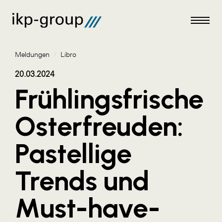
Meldungen
/
Libro
20.03.2024
Frühlingsfrische
Meldungen
Osterfreuden:
AKTUELLES
Pastellige
ACO
ALEX Krems
Trends und
Amazon Web Services
Must-have-
Artweger
AustroCel Hallein