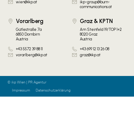
wien@ikp.at
ikp-group@burn-
communications.at
Vorarlberg
Graz & KPTN
Gütlestraße 7a
Am Steinfeld 19/TOP 1+2
6850 Dornbirn
8020 Graz
Austria
Austria
+43 5572 39 88 11
+43 699 12 13 26 08
vorarlberg@ikp.at
graz@ikp.at
© ikp Wien | PR Agentur
Impressum
Datenschutzerklärung