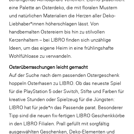
LAT Nitrogen
eine Palette an Osterdeko, die mit floralen Mustern
Libro
und natürlichen Materialien die Herzen aller Deko-
Liebhaber*innen höherschlagen lässt. Von
Lidl Österreich
handbemalten Ostereiern bis hin zu stilvollen
Die Menü-Manufaktur
Kerzenhaltern – bei LIBRO finden sich unzählige
MTH Retail Group
Ideen, um das eigene Heim in eine frühlingshafte
Wohlfühloase zu verwandeln.
OMV
Osterüberraschungen leicht gemacht
OptimaMed
Auf der Suche nach dem passenden Ostergeschenk
PAGRO
hoppeln Osterhasen zu LIBRO. Ob das neueste Spiel
PHH Rechtsanwält:innen
für die PlayStation 5 oder Switch, Stifte und Farben für
kreative Stunden oder Spielzeug für die Jüngsten:
Primark
LIBRO hat für jede*n das Passende parat. Besonderer
Salesforce
Tipp sind die neuen fix-fertigen LIBRO Geschenkkörbe
sebamed
in den LIBRO Filialen. Prall gefüllt mit sorgfältig
ausgewählten Geschenken, Deko-Elementen und
SeneCura