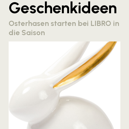
Geschenkideen
Blaguss
Bundesverband Sonnenschutztechnik
Osterhasen starten bei LIBRO in
Cineplexx
die Saison
Colmobil Austria
Controller Institut
Darbo
Designer Outlets Parndorf und Salzburg
DOMOFERM
Essity
EY
FG UBIT Salzburg
foodaffairs