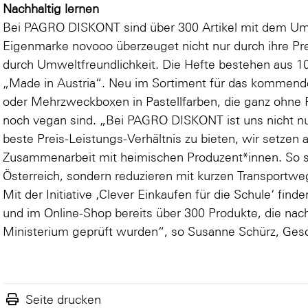
Nachhaltig lernen
Bei PAGRO DISKONT sind über 300 Artikel mit dem Um
Eigenmarke novooo überzeuget nicht nur durch ihre Pr
durch Umweltfreundlichkeit. Die Hefte bestehen aus 10
„Made in Austria“. Neu im Sortiment für das kommende
oder
Mehrzweckboxen
in Pastellfarben, die ganz ohn
noch vegan sind. „Bei PAGRO DISKONT ist uns nicht nu
beste Preis-Leistungs-Verhältnis zu bieten, wir setzen 
Zusammenarbeit mit heimischen Produzent*innen. So stä
Österreich, sondern reduzieren mit kurzen Transport
Mit der Initiative ‚Clever Einkaufen für die Schule‘ find
und im Online-Shop bereits über 300 Produkte, die nac
Ministerium geprüft wurden“, so Susanne Schürz, Ge
Seite drucken