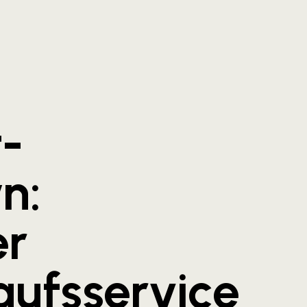
t-
n:
er
aufsservice