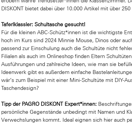
erobern wahre Trendsetter*innen die Klassenzimmer. 
DISKONT bietet dabei über 10.000 Artikel mit über 250
Taferlklassler: Schultasche gesucht!
Für die kleinen ABC-Schütz*innen ist die wichtigste E
hoch im Kurs sind 2024
Minnie Mouse
,
Dinos
oder au
passend zur Einschulung auch die Schultüte nicht fe
Filialen als auch im Onlineshop finden Eltern Schultüte
Ausführungen und zahlreiche Ideen, wie man sie bef
Ideenwerk gibt es außerdem einfache Bastelanleitungen
wär’s zum Beispiel mit einer
Mini-Schultüte
mit DIY-Au
Taschendesign
?
Tipp der PAGRO DISKONT Expert*innen:
Beschriftunge
persönliche Gegenstände unbedingt mit Namen und Kla
Verwechslungen kommt. Ideal eignen sich hier auch
pe