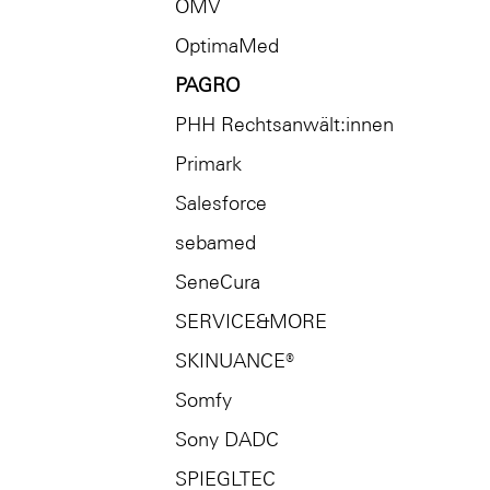
OMV
OptimaMed
PAGRO
PHH Rechtsanwält:innen
Primark
Salesforce
sebamed
SeneCura
SERVICE&MORE
SKINUANCE®
Somfy
Sony DADC
SPIEGLTEC