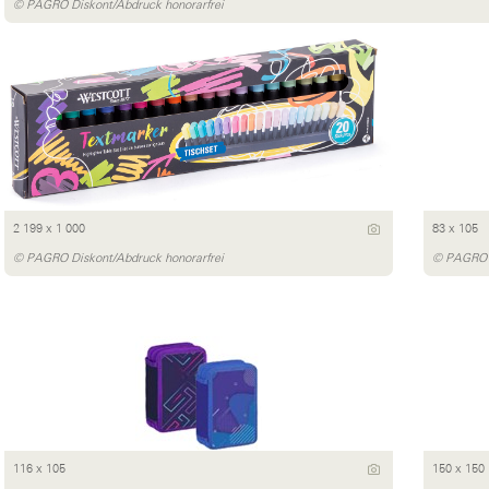
© PAGRO Diskont/Abdruck honorarfrei
2 199 x 1 000
83 x 105
© PAGRO Diskont/Abdruck honorarfrei
© PAGRO D
116 x 105
150 x 150