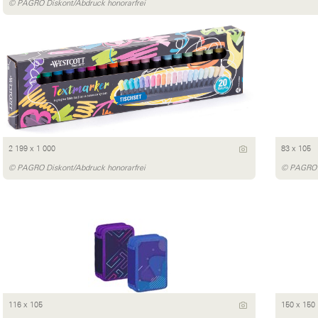
© PAGRO Diskont/Abdruck honorarfrei
2 199 x 1 000
83 x 105
© PAGRO Diskont/Abdruck honorarfrei
© PAGRO D
116 x 105
150 x 150