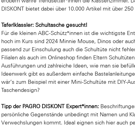
erobern wahre Trendsetter*innen die Klassenzimmer. 
DISKONT bietet dabei über 10.000 Artikel mit über 250
Taferlklassler: Schultasche gesucht!
Für die kleinen ABC-Schütz*innen ist die wichtigste E
hoch im Kurs sind 2024
Minnie Mouse
,
Dinos
oder au
passend zur Einschulung auch die Schultüte nicht fe
Filialen als auch im Onlineshop finden Eltern Schultüte
Ausführungen und zahlreiche Ideen, wie man sie bef
Ideenwerk gibt es außerdem einfache Bastelanleitungen
wär’s zum Beispiel mit einer
Mini-Schultüte
mit DIY-Au
Taschendesign
?
Tipp der PAGRO DISKONT Expert*innen:
Beschriftunge
persönliche Gegenstände unbedingt mit Namen und Kla
Verwechslungen kommt. Ideal eignen sich hier auch
pe