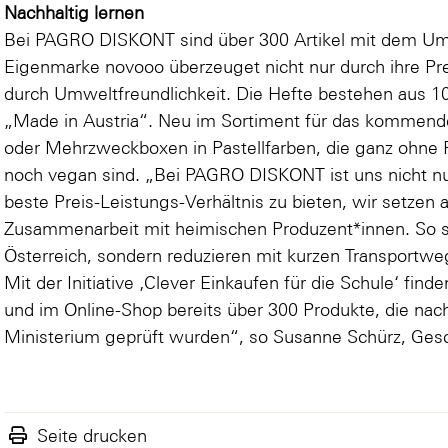
Nachhaltig lernen
Bei PAGRO DISKONT sind über 300 Artikel mit dem Um
Eigenmarke novooo überzeuget nicht nur durch ihre Pr
durch Umweltfreundlichkeit. Die Hefte bestehen aus 10
„Made in Austria“. Neu im Sortiment für das kommende
oder
Mehrzweckboxen
in Pastellfarben, die ganz ohn
noch vegan sind. „Bei PAGRO DISKONT ist uns nicht nu
beste Preis-Leistungs-Verhältnis zu bieten, wir setzen 
Zusammenarbeit mit heimischen Produzent*innen. So stä
Österreich, sondern reduzieren mit kurzen Transport
Mit der Initiative ‚Clever Einkaufen für die Schule‘ find
und im Online-Shop bereits über 300 Produkte, die nac
Ministerium geprüft wurden“, so Susanne Schürz, Ge
Seite drucken