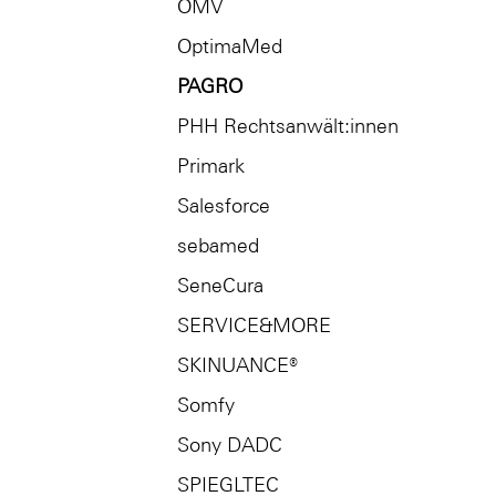
OMV
OptimaMed
PAGRO
PHH Rechtsanwält:innen
Primark
Salesforce
sebamed
SeneCura
SERVICE&MORE
SKINUANCE®
Somfy
Sony DADC
SPIEGLTEC