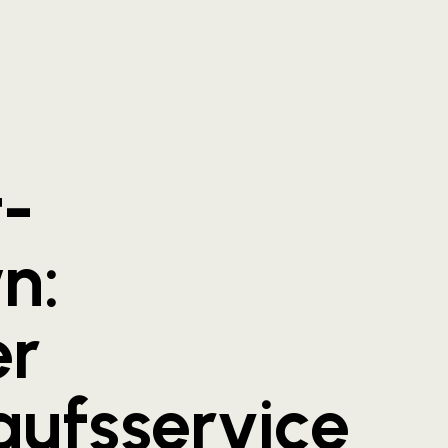
t-
n:
er
aufsservice