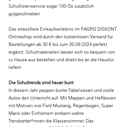
LAT Nitrogen
Schullistenservice sogar 100 Ös zusätzlich
Libro
gutgeschrieben.
Lidl Österreich
Das stressfreie Einkaufserlebnis im PAGRO DISKONT
Die Menü-Manufaktur
Onlineshop wird durch den kostenlosen Versand für
MTH Retail Group
Bestellungen ab 30 € bis zum 30.09.2024 perfekt
ergänzt. Schulmaterialien lassen sich so bequem von
OMV
zu Hause aus bestellen und direkt bis an die Haustür
OptimaMed
liefern.
PAGRO
Die Schultrends sind heuer bunt
PHH Rechtsanwält:innen
In diesem Jahr peppen bunte Fabelwesen und coole
Primark
Autos den Unterricht auf: Mit Mappen und Heftboxen
Salesforce
mit Motiven wie
Ford Mustang
,
Regenbogen
,
Super
Mario
oder
Einhörnern
erobern wahre
sebamed
Trendsetter*innen die Klassenzimmer. Das
SeneCura