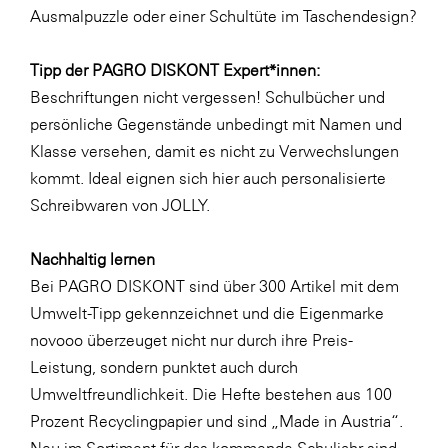
Ausmalpuzzle oder einer
Schultüte im Taschendesign
?
WKS Fachgruppe Finanzdienstleister
WK UBIT
Tipp der PAGRO DISKONT Expert*innen:
Beschriftungen nicht vergessen! Schulbücher und
Zühlke
persönliche Gegenstände unbedingt mit Namen und
Media
Klasse versehen, damit es nicht zu Verwechslungen
kommt. Ideal eignen sich hier auch
personalisierte
Schreibwaren von JOLLY
.
Nachhaltig lernen
Bei PAGRO DISKONT sind über 300 Artikel mit dem
Umwelt-Tipp gekennzeichnet und die Eigenmarke
novooo überzeuget nicht nur durch ihre Preis-
Leistung, sondern punktet auch durch
Umweltfreundlichkeit. Die Hefte bestehen aus 100
Prozent Recyclingpapier und sind „Made in Austria“.