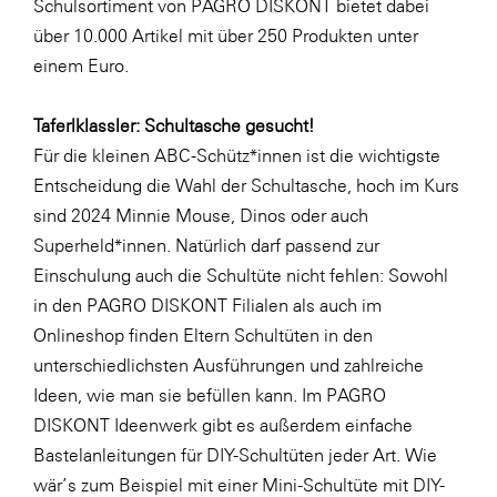
Schulsortiment von PAGRO DISKONT bietet dabei
SERVICE&MORE
über 10.000 Artikel mit über 250 Produkten unter
einem Euro.
SKINUANCE®
Somfy
Taferlklassler: Schultasche gesucht!
Sony DADC
Für die kleinen ABC-Schütz*innen ist die wichtigste
Entscheidung die Wahl der Schultasche, hoch im Kurs
SPIEGLTEC
sind 2024
Minnie Mouse
,
Dinos
oder auch
STIHL Tirol
Superheld*innen
. Natürlich darf passend zur
Trend Micro
Einschulung auch die Schultüte nicht fehlen: Sowohl
in den PAGRO DISKONT Filialen als auch im
TAG GmbH
Onlineshop finden Eltern Schultüten in den
VALETTA
unterschiedlichsten Ausführungen und zahlreiche
Verband Druck Medien Österreich
Ideen, wie man sie befüllen kann. Im PAGRO
DISKONT Ideenwerk gibt es außerdem einfache
Wirtschaftskammer Salzburg
Bastelanleitungen für DIY-Schultüten jeder Art. Wie
WKS Fachgruppe Fahrzeughandel und
wär’s zum Beispiel mit einer
Mini-Schultüte
mit DIY-
Fahrzeugtechnik