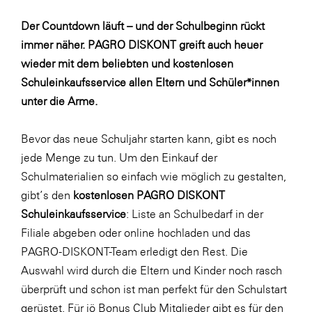
Fressnapf
Der Countdown läuft – und der Schulbeginn rückt
FRoSTA
immer näher. PAGRO DISKONT greift auch heuer
FV Energierohstoff & Kraftstoff
wieder mit dem beliebten und kostenlosen
Gardena
Schuleinkaufsservice allen Eltern und Schüler*innen
unter die Arme.
Gas Connect Austria
GBV - Verband gemeinnütziger
Bevor das neue Schuljahr starten kann, gibt es noch
Bauvereinigungen
jede Menge zu tun. Um den Einkauf der
Getzner Werkstoffe
Schulmaterialien so einfach wie möglich zu gestalten,
Heimat Österreich
gibt’s den
kostenlosen PAGRO DISKONT
Schuleinkaufsservice
: Liste an Schulbedarf in der
ikp
Filiale abgeben oder
online
hochladen und das
Johnson & Johnson
PAGRO-DISKONT-Team erledigt den Rest. Die
JELD-WEN DANA
Auswahl wird durch die Eltern und Kinder noch rasch
überprüft und schon ist man perfekt für den Schulstart
kosaplaner
gerüstet. Für jö Bonus Club Mitglieder gibt es für den