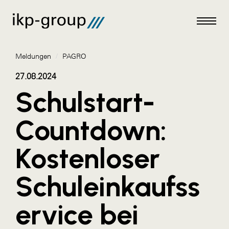
Meldungen
/
PAGRO
27.08.2024
Schulstart-
Meldungen
Countdown:
AKTUELLES
Kostenloser
ACO
ALEX Krems
Schuleinkaufss
Amazon Web Services
ervice bei
Artweger
AustroCel Hallein