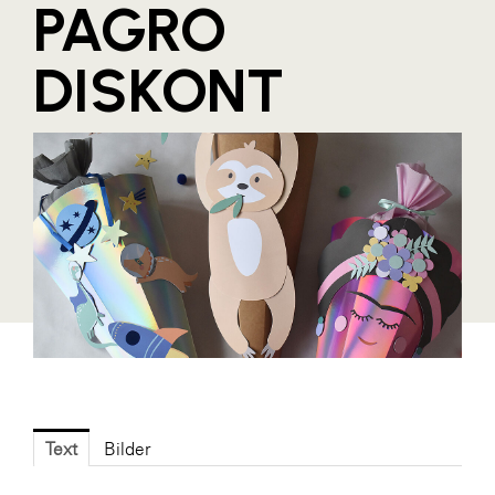
PAGRO
Blaguss
DISKONT
Bundesverband Sonnenschutztechnik
Cineplexx
Colmobil Austria
Controller Institut
Darbo
Designer Outlets Parndorf und Salzburg
DOMOFERM
Essity
EY
FG UBIT Salzburg
Text
Bilder
foodaffairs