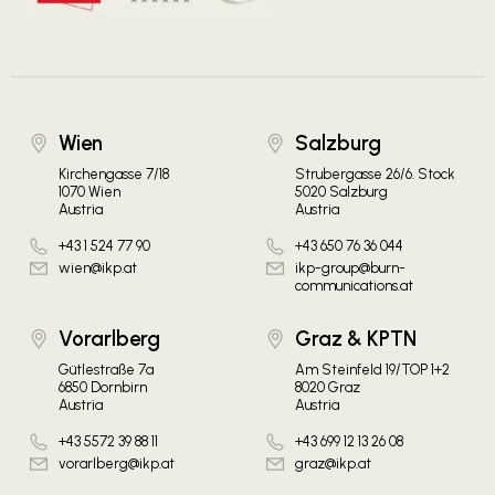
Wien
Salzburg
Kirchengasse 7/18
Strubergasse 26/6. Stock
1070 Wien
5020 Salzburg
Austria
Austria
+43 1 524 77 90
+43 650 76 36 044
wien@ikp.at
ikp-group@burn-
communications.at
Vorarlberg
Graz & KPTN
Gütlestraße 7a
Am Steinfeld 19/TOP 1+2
6850 Dornbirn
8020 Graz
Austria
Austria
+43 5572 39 88 11
+43 699 12 13 26 08
vorarlberg@ikp.at
graz@ikp.at