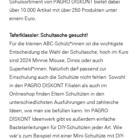
Schulsortiment von PAGRO DISKONT bietet dabei
SERVICE&MORE
über 10.000 Artikel mit über 250 Produkten unter
einem Euro.
SKINUANCE®
Somfy
Taferlklassler: Schultasche gesucht!
Sony DADC
Für die kleinen ABC-Schütz*innen ist die wichtigste
Entscheidung die Wahl der Schultasche, hoch im Kurs
SPIEGLTEC
sind 2024
Minnie Mouse
,
Dinos
oder auch
STIHL Tirol
Superheld*innen
. Natürlich darf passend zur
Trend Micro
Einschulung auch die Schultüte nicht fehlen: Sowohl
in den PAGRO DISKONT Filialen als auch im
TAG GmbH
Onlineshop finden Eltern Schultüten in den
VALETTA
unterschiedlichsten Ausführungen und zahlreiche
Verband Druck Medien Österreich
Ideen, wie man sie befüllen kann. Im PAGRO
DISKONT Ideenwerk gibt es außerdem einfache
Wirtschaftskammer Salzburg
Bastelanleitungen für DIY-Schultüten jeder Art. Wie
WKS Fachgruppe Fahrzeughandel und
wär’s zum Beispiel mit einer
Mini-Schultüte
mit DIY-
Fahrzeugtechnik