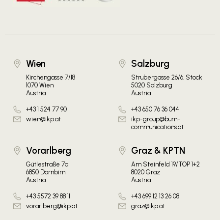
Wien
Salzburg
Kirchengasse 7/18
Strubergasse 26/6. Stock
1070 Wien
5020 Salzburg
Austria
Austria
+43 1 524 77 90
+43 650 76 36 044
wien@ikp.at
ikp-group@burn-
communications.at
Vorarlberg
Graz & KPTN
Gütlestraße 7a
Am Steinfeld 19/TOP 1+2
6850 Dornbirn
8020 Graz
Austria
Austria
+43 5572 39 88 11
+43 699 12 13 26 08
vorarlberg@ikp.at
graz@ikp.at