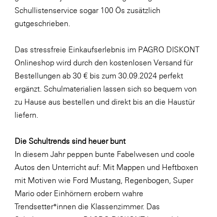
LAT Nitrogen
Schullistenservice sogar 100 Ös zusätzlich
Libro
gutgeschrieben.
Lidl Österreich
Das stressfreie Einkaufserlebnis im PAGRO DISKONT
Die Menü-Manufaktur
Onlineshop wird durch den kostenlosen Versand für
MTH Retail Group
Bestellungen ab 30 € bis zum 30.09.2024 perfekt
ergänzt. Schulmaterialien lassen sich so bequem von
OMV
zu Hause aus bestellen und direkt bis an die Haustür
OptimaMed
liefern.
PAGRO
Die Schultrends sind heuer bunt
PHH Rechtsanwält:innen
In diesem Jahr peppen bunte Fabelwesen und coole
Primark
Autos den Unterricht auf: Mit Mappen und Heftboxen
Salesforce
mit Motiven wie
Ford Mustang
,
Regenbogen
,
Super
Mario
oder
Einhörnern
erobern wahre
sebamed
Trendsetter*innen die Klassenzimmer. Das
SeneCura