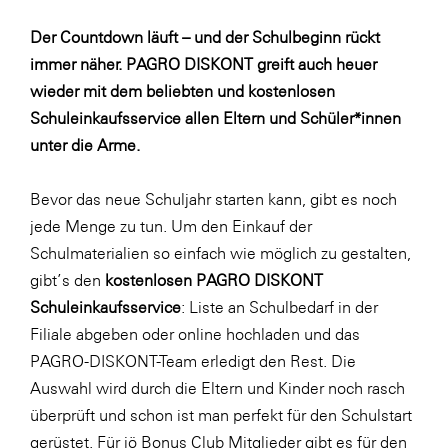
Fressnapf
Der Countdown läuft – und der Schulbeginn rückt
FRoSTA
immer näher. PAGRO DISKONT greift auch heuer
FV Energierohstoff & Kraftstoff
wieder mit dem beliebten und kostenlosen
Gardena
Schuleinkaufsservice allen Eltern und Schüler*innen
unter die Arme.
Gas Connect Austria
GBV - Verband gemeinnütziger
Bevor das neue Schuljahr starten kann, gibt es noch
Bauvereinigungen
jede Menge zu tun. Um den Einkauf der
Getzner Werkstoffe
Schulmaterialien so einfach wie möglich zu gestalten,
Heimat Österreich
gibt’s den
kostenlosen PAGRO DISKONT
Schuleinkaufsservice
: Liste an Schulbedarf in der
ikp
Filiale abgeben oder
online
hochladen und das
Johnson & Johnson
PAGRO-DISKONT-Team erledigt den Rest. Die
JELD-WEN DANA
Auswahl wird durch die Eltern und Kinder noch rasch
überprüft und schon ist man perfekt für den Schulstart
kosaplaner
gerüstet. Für jö Bonus Club Mitglieder gibt es für den