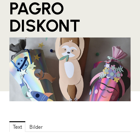
PAGRO
Blaguss
DISKONT
Bundesverband Sonnenschutztechnik
Cineplexx
Colmobil Austria
Controller Institut
Darbo
Designer Outlets Parndorf und Salzburg
DOMOFERM
Essity
EY
FG UBIT Salzburg
Text
Bilder
foodaffairs