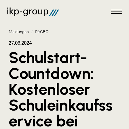
Meldungen
/
PAGRO
27.08.2024
Schulstart-
Meldungen
Countdown:
AKTUELLES
Kostenloser
ACO
ALEX Krems
Schuleinkaufss
Amazon Web Services
ervice bei
Artweger
AustroCel Hallein