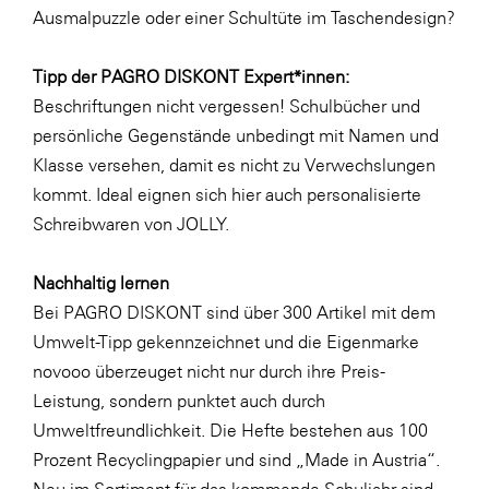
Ausmalpuzzle oder einer
Schultüte im Taschendesign
?
WKS Fachgruppe Finanzdienstleister
WK UBIT
Tipp der PAGRO DISKONT Expert*innen:
Beschriftungen nicht vergessen! Schulbücher und
Zühlke
persönliche Gegenstände unbedingt mit Namen und
Media
Klasse versehen, damit es nicht zu Verwechslungen
kommt. Ideal eignen sich hier auch
personalisierte
Schreibwaren von JOLLY
.
Nachhaltig lernen
Bei PAGRO DISKONT sind über 300 Artikel mit dem
Umwelt-Tipp gekennzeichnet und die Eigenmarke
novooo überzeuget nicht nur durch ihre Preis-
Leistung, sondern punktet auch durch
Umweltfreundlichkeit. Die Hefte bestehen aus 100
Prozent Recyclingpapier und sind „Made in Austria“.