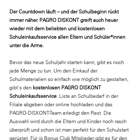
Fressnapf
Der Countdown läuft – und der Schulbeginn rückt
FRoSTA
immer näher. PAGRO DISKONT greift auch heuer
FV Energierohstoff & Kraftstoff
wieder mit dem beliebten und kostenlosen
Gardena
Schuleinkaufsservice allen Eltern und Schüler*innen
unter die Arme.
Gas Connect Austria
GBV - Verband gemeinnütziger
Bevor das neue Schuljahr starten kann, gibt es noch
Bauvereinigungen
jede Menge zu tun. Um den Einkauf der
Getzner Werkstoffe
Schulmaterialien so einfach wie möglich zu gestalten,
Heimat Österreich
gibt’s den
kostenlosen PAGRO DISKONT
Schuleinkaufsservice
: Liste an Schulbedarf in der
ikp
Filiale abgeben oder
online
hochladen und das
Johnson & Johnson
PAGRO-DISKONT-Team erledigt den Rest. Die
JELD-WEN DANA
Auswahl wird durch die Eltern und Kinder noch rasch
überprüft und schon ist man perfekt für den Schulstart
kosaplaner
gerüstet. Für jö Bonus Club Mitglieder gibt es für den