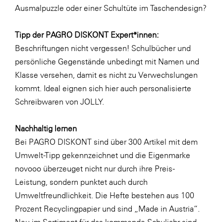
Ausmalpuzzle oder einer
Schultüte im Taschendesign
?
WKS Fachgruppe Finanzdienstleister
WK UBIT
Tipp der PAGRO DISKONT Expert*innen:
Beschriftungen nicht vergessen! Schulbücher und
Zühlke
persönliche Gegenstände unbedingt mit Namen und
Media
Klasse versehen, damit es nicht zu Verwechslungen
kommt. Ideal eignen sich hier auch
personalisierte
Schreibwaren von JOLLY
.
Nachhaltig lernen
Bei PAGRO DISKONT sind über 300 Artikel mit dem
Umwelt-Tipp gekennzeichnet und die Eigenmarke
novooo überzeuget nicht nur durch ihre Preis-
Leistung, sondern punktet auch durch
Umweltfreundlichkeit. Die Hefte bestehen aus 100
Prozent Recyclingpapier und sind „Made in Austria“.