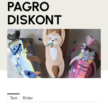
PAGRO
Blaguss
DISKONT
Bundesverband Sonnenschutztechnik
Cineplexx
Colmobil Austria
Controller Institut
Darbo
Designer Outlets Parndorf und Salzburg
DOMOFERM
Essity
EY
FG UBIT Salzburg
Text
Bilder
foodaffairs