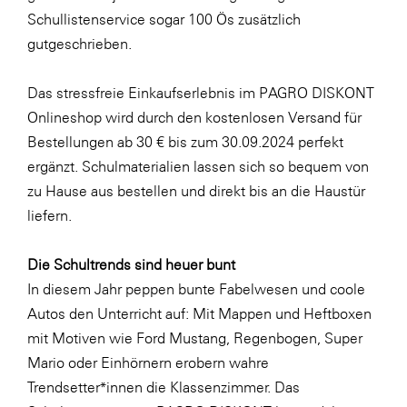
LAT Nitrogen
Schullistenservice sogar 100 Ös zusätzlich
Libro
gutgeschrieben.
Lidl Österreich
Das stressfreie Einkaufserlebnis im PAGRO DISKONT
Die Menü-Manufaktur
Onlineshop wird durch den kostenlosen Versand für
MTH Retail Group
Bestellungen ab 30 € bis zum 30.09.2024 perfekt
ergänzt. Schulmaterialien lassen sich so bequem von
OMV
zu Hause aus bestellen und direkt bis an die Haustür
OptimaMed
liefern.
PAGRO
Die Schultrends sind heuer bunt
PHH Rechtsanwält:innen
In diesem Jahr peppen bunte Fabelwesen und coole
Primark
Autos den Unterricht auf: Mit Mappen und Heftboxen
Salesforce
mit Motiven wie
Ford Mustang
,
Regenbogen
,
Super
Mario
oder
Einhörnern
erobern wahre
sebamed
Trendsetter*innen die Klassenzimmer. Das
SeneCura