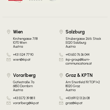
Wien
Salzburg
Kirchengasse 7/18
Strubergasse 26/6. Stock
1070 Wien
5020 Salzburg
Austria
Austria
+43 1 524 77 90
+43 650 76 36 044
wien@ikp.at
ikp-group@burn-
communications.at
Vorarlberg
Graz & KPTN
Gütlestraße 7a
Am Steinfeld 19/TOP 1+2
6850 Dornbirn
8020 Graz
Austria
Austria
+43 5572 39 88 11
+43 699 12 13 26 08
vorarlberg@ikp.at
graz@ikp.at