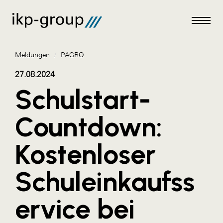
Meldungen
/
PAGRO
27.08.2024
Schulstart-
Meldungen
Countdown:
AKTUELLES
Kostenloser
ACO
ALEX Krems
Schuleinkaufss
Amazon Web Services
ervice bei
Artweger
AustroCel Hallein