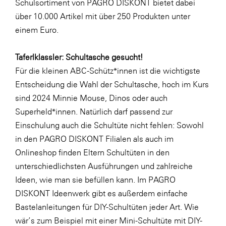
Schulsortiment von PAGRO DISKONT bietet dabei
SERVICE&MORE
über 10.000 Artikel mit über 250 Produkten unter
einem Euro.
SKINUANCE®
Somfy
Taferlklassler: Schultasche gesucht!
Sony DADC
Für die kleinen ABC-Schütz*innen ist die wichtigste
Entscheidung die Wahl der Schultasche, hoch im Kurs
SPIEGLTEC
sind 2024
Minnie Mouse
,
Dinos
oder auch
STIHL Tirol
Superheld*innen
. Natürlich darf passend zur
Trend Micro
Einschulung auch die Schultüte nicht fehlen: Sowohl
in den PAGRO DISKONT Filialen als auch im
TAG GmbH
Onlineshop finden Eltern Schultüten in den
VALETTA
unterschiedlichsten Ausführungen und zahlreiche
Verband Druck Medien Österreich
Ideen, wie man sie befüllen kann. Im PAGRO
DISKONT Ideenwerk gibt es außerdem einfache
Wirtschaftskammer Salzburg
Bastelanleitungen für DIY-Schultüten jeder Art. Wie
WKS Fachgruppe Fahrzeughandel und
wär’s zum Beispiel mit einer
Mini-Schultüte
mit DIY-
Fahrzeugtechnik