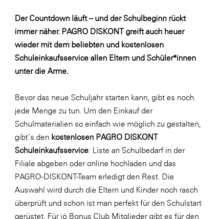
Fressnapf
Der Countdown läuft – und der Schulbeginn rückt
FRoSTA
immer näher. PAGRO DISKONT greift auch heuer
FV Energierohstoff & Kraftstoff
wieder mit dem beliebten und kostenlosen
Gardena
Schuleinkaufsservice allen Eltern und Schüler*innen
unter die Arme.
Gas Connect Austria
GBV - Verband gemeinnütziger
Bevor das neue Schuljahr starten kann, gibt es noch
Bauvereinigungen
jede Menge zu tun. Um den Einkauf der
Getzner Werkstoffe
Schulmaterialien so einfach wie möglich zu gestalten,
Heimat Österreich
gibt’s den
kostenlosen PAGRO DISKONT
Schuleinkaufsservice
: Liste an Schulbedarf in der
ikp
Filiale abgeben oder
online
hochladen und das
Johnson & Johnson
PAGRO-DISKONT-Team erledigt den Rest. Die
JELD-WEN DANA
Auswahl wird durch die Eltern und Kinder noch rasch
überprüft und schon ist man perfekt für den Schulstart
kosaplaner
gerüstet. Für jö Bonus Club Mitglieder gibt es für den