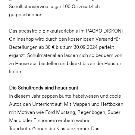
LAT Nitrogen
Schullistenservice sogar 100 Ös zusätzlich
Libro
gutgeschrieben.
Lidl Österreich
Das stressfreie Einkaufserlebnis im PAGRO DISKONT
Die Menü-Manufaktur
Onlineshop wird durch den kostenlosen Versand für
MTH Retail Group
Bestellungen ab 30 € bis zum 30.09.2024 perfekt
ergänzt. Schulmaterialien lassen sich so bequem von
OMV
zu Hause aus bestellen und direkt bis an die Haustür
OptimaMed
liefern.
PAGRO
Die Schultrends sind heuer bunt
PHH Rechtsanwält:innen
In diesem Jahr peppen bunte Fabelwesen und coole
Primark
Autos den Unterricht auf: Mit Mappen und Heftboxen
Salesforce
mit Motiven wie
Ford Mustang
,
Regenbogen
,
Super
Mario
oder
Einhörnern
erobern wahre
sebamed
Trendsetter*innen die Klassenzimmer. Das
SeneCura