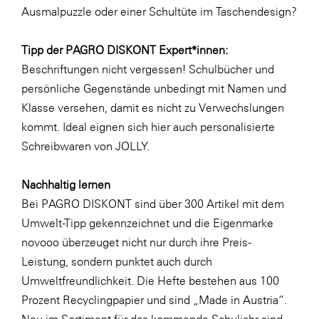
Ausmalpuzzle oder einer
Schultüte im Taschendesign
?
WKS Fachgruppe Finanzdienstleister
WK UBIT
Tipp der PAGRO DISKONT Expert*innen:
Beschriftungen nicht vergessen! Schulbücher und
Zühlke
persönliche Gegenstände unbedingt mit Namen und
Media
Klasse versehen, damit es nicht zu Verwechslungen
kommt. Ideal eignen sich hier auch
personalisierte
Schreibwaren von JOLLY
.
Nachhaltig lernen
Bei PAGRO DISKONT sind über 300 Artikel mit dem
Umwelt-Tipp gekennzeichnet und die Eigenmarke
novooo überzeuget nicht nur durch ihre Preis-
Leistung, sondern punktet auch durch
Umweltfreundlichkeit. Die Hefte bestehen aus 100
Prozent Recyclingpapier und sind „Made in Austria“.