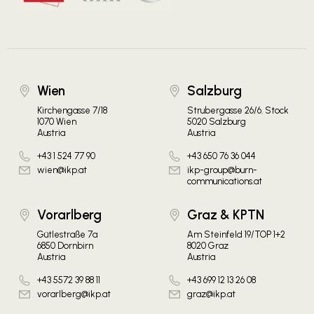
Wien
Salzburg
Kirchengasse 7/18
Strubergasse 26/6. Stock
1070 Wien
5020 Salzburg
Austria
Austria
+43 1 524 77 90
+43 650 76 36 044
wien@ikp.at
ikp-group@burn-
communications.at
Vorarlberg
Graz & KPTN
Gütlestraße 7a
Am Steinfeld 19/TOP 1+2
6850 Dornbirn
8020 Graz
Austria
Austria
+43 5572 39 88 11
+43 699 12 13 26 08
vorarlberg@ikp.at
graz@ikp.at