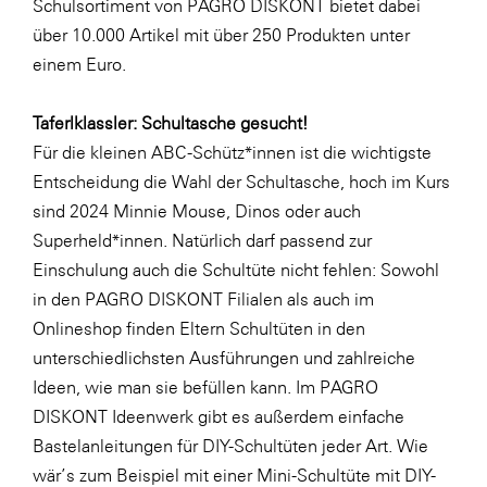
Schulsortiment von PAGRO DISKONT bietet dabei
SERVICE&MORE
über 10.000 Artikel mit über 250 Produkten unter
einem Euro.
SKINUANCE®
Somfy
Taferlklassler: Schultasche gesucht!
Sony DADC
Für die kleinen ABC-Schütz*innen ist die wichtigste
Entscheidung die Wahl der Schultasche, hoch im Kurs
SPIEGLTEC
sind 2024
Minnie Mouse
,
Dinos
oder auch
STIHL Tirol
Superheld*innen
. Natürlich darf passend zur
Trend Micro
Einschulung auch die Schultüte nicht fehlen: Sowohl
in den PAGRO DISKONT Filialen als auch im
TAG GmbH
Onlineshop finden Eltern Schultüten in den
VALETTA
unterschiedlichsten Ausführungen und zahlreiche
Verband Druck Medien Österreich
Ideen, wie man sie befüllen kann. Im PAGRO
DISKONT Ideenwerk gibt es außerdem einfache
Wirtschaftskammer Salzburg
Bastelanleitungen für DIY-Schultüten jeder Art. Wie
WKS Fachgruppe Fahrzeughandel und
wär’s zum Beispiel mit einer
Mini-Schultüte
mit DIY-
Fahrzeugtechnik