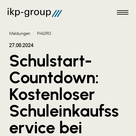
Meldungen
/
PAGRO
27.08.2024
Schulstart-
Meldungen
Countdown:
AKTUELLES
Kostenloser
ACO
ALEX Krems
Schuleinkaufss
Amazon Web Services
ervice bei
Artweger
AustroCel Hallein