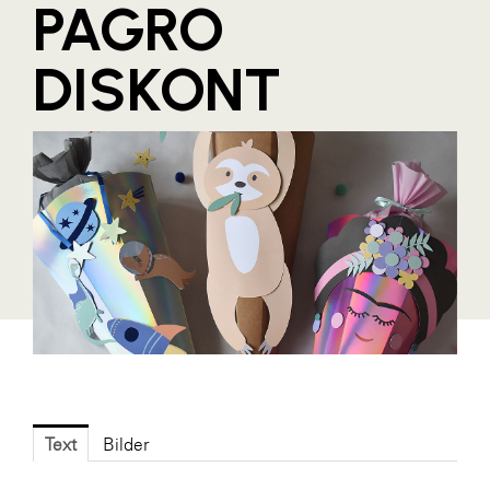
PAGRO
Blaguss
DISKONT
Bundesverband Sonnenschutztechnik
Cineplexx
Colmobil Austria
Controller Institut
Darbo
Designer Outlets Parndorf und Salzburg
DOMOFERM
Essity
EY
FG UBIT Salzburg
Text
Bilder
foodaffairs