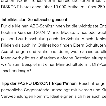
erobern wahre Trendsetter*innen die Klassenzimmer. 
DISKONT bietet dabei über 10.000 Artikel mit über 250
Taferlklassler: Schultasche gesucht!
Für die kleinen ABC-Schütz*innen ist die wichtigste E
hoch im Kurs sind 2024
Minnie Mouse
,
Dinos
oder au
passend zur Einschulung auch die Schultüte nicht fe
Filialen als auch im Onlineshop finden Eltern Schultüte
Ausführungen und zahlreiche Ideen, wie man sie bef
Ideenwerk gibt es außerdem einfache Bastelanleitungen
wär’s zum Beispiel mit einer
Mini-Schultüte
mit DIY-Au
Taschendesign
?
Tipp der PAGRO DISKONT Expert*innen:
Beschriftunge
persönliche Gegenstände unbedingt mit Namen und Kla
Verwechslungen kommt. Ideal eignen sich hier auch
pe