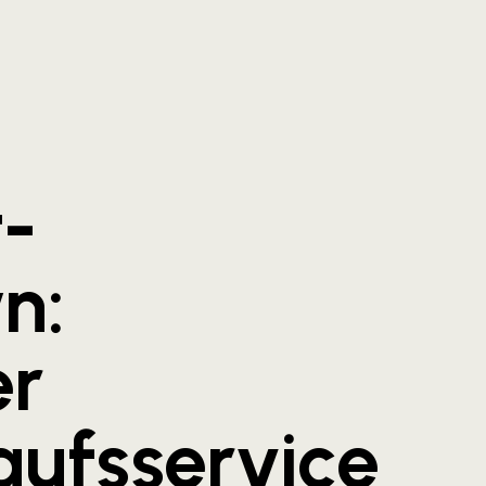
t-
n:
er
aufsservice