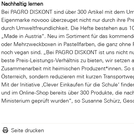
Nachhaltig lernen
Bei PAGRO DISKONT sind über 300 Artikel mit dem Um
Eigenmarke novooo überzeuget nicht nur durch ihre Pr
durch Umweltfreundlichkeit. Die Hefte bestehen aus 10
„Made in Austria“. Neu im Sortiment für das kommende
oder
Mehrzweckboxen
in Pastellfarben, die ganz ohn
noch vegan sind. „Bei PAGRO DISKONT ist uns nicht nu
beste Preis-Leistungs-Verhältnis zu bieten, wir setzen 
Zusammenarbeit mit heimischen Produzent*innen. So stä
Österreich, sondern reduzieren mit kurzen Transport
Mit der Initiative ‚Clever Einkaufen für die Schule‘ find
und im Online-Shop bereits über 300 Produkte, die nac
Ministerium geprüft wurden“, so Susanne Schürz, Ge
Seite drucken