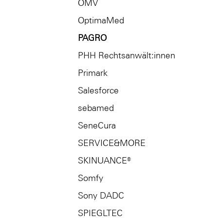
OMV
OptimaMed
PAGRO
PHH Rechtsanwält:innen
Primark
Salesforce
sebamed
SeneCura
SERVICE&MORE
SKINUANCE®
Somfy
Sony DADC
SPIEGLTEC