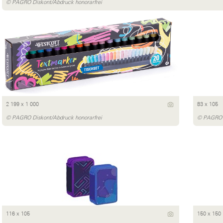
© PAGRO Diskont/Abdruck honorarfrei
2 199 x 1 000
83 x 105
© PAGRO Diskont/Abdruck honorarfrei
© PAGRO D
116 x 105
150 x 150