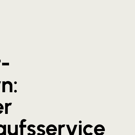
t-
n:
er
aufsservice