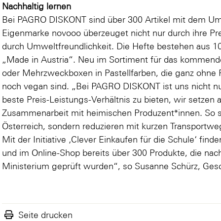
Nachhaltig lernen
Bei PAGRO DISKONT sind über 300 Artikel mit dem Um
Eigenmarke novooo überzeuget nicht nur durch ihre Pr
durch Umweltfreundlichkeit. Die Hefte bestehen aus 10
„Made in Austria“. Neu im Sortiment für das kommende
oder
Mehrzweckboxen
in Pastellfarben, die ganz ohn
noch vegan sind. „Bei PAGRO DISKONT ist uns nicht nu
beste Preis-Leistungs-Verhältnis zu bieten, wir setzen 
Zusammenarbeit mit heimischen Produzent*innen. So stä
Österreich, sondern reduzieren mit kurzen Transport
Mit der Initiative ‚Clever Einkaufen für die Schule‘ find
und im Online-Shop bereits über 300 Produkte, die nac
Ministerium geprüft wurden“, so Susanne Schürz, Ge
Seite drucken