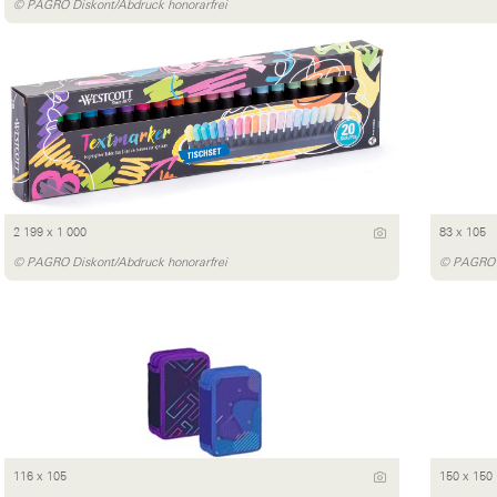
© PAGRO Diskont/Abdruck honorarfrei
2 199 x 1 000
83 x 105
© PAGRO Diskont/Abdruck honorarfrei
© PAGRO D
116 x 105
150 x 150