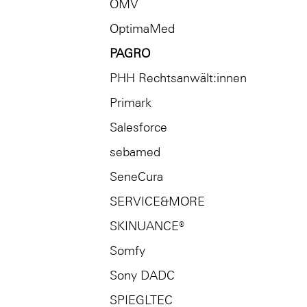
OMV
OptimaMed
PAGRO
PHH Rechtsanwält:innen
Primark
Salesforce
sebamed
SeneCura
SERVICE&MORE
SKINUANCE®
Somfy
Sony DADC
SPIEGLTEC