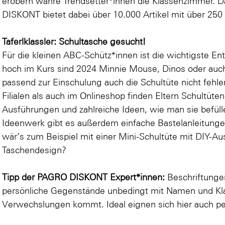
erobern wahre Trendsetter*innen die Klassenzimmer. 
DISKONT bietet dabei über 10.000 Artikel mit über 250
Taferlklassler: Schultasche gesucht!
Für die kleinen ABC-Schütz*innen ist die wichtigste E
hoch im Kurs sind 2024
Minnie Mouse
,
Dinos
oder au
passend zur Einschulung auch die Schultüte nicht fe
Filialen als auch im Onlineshop finden Eltern Schultüte
Ausführungen und zahlreiche Ideen, wie man sie bef
Ideenwerk gibt es außerdem einfache Bastelanleitungen
wär’s zum Beispiel mit einer
Mini-Schultüte
mit DIY-Au
Taschendesign
?
Tipp der PAGRO DISKONT Expert*innen:
Beschriftunge
persönliche Gegenstände unbedingt mit Namen und Kla
Verwechslungen kommt. Ideal eignen sich hier auch
pe