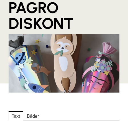
PAGRO
Blaguss
DISKONT
Bundesverband Sonnenschutztechnik
Cineplexx
Colmobil Austria
Controller Institut
Darbo
Designer Outlets Parndorf und Salzburg
DOMOFERM
Essity
EY
FG UBIT Salzburg
Text
Bilder
foodaffairs