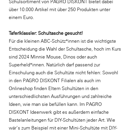
Schulsortiment von PAGRO DISKONT bietet dabei
SERVICE&MORE
über 10.000 Artikel mit über 250 Produkten unter
einem Euro.
SKINUANCE®
Somfy
Taferlklassler: Schultasche gesucht!
Sony DADC
Für die kleinen ABC-Schütz*innen ist die wichtigste
Entscheidung die Wahl der Schultasche, hoch im Kurs
SPIEGLTEC
sind 2024
Minnie Mouse
,
Dinos
oder auch
STIHL Tirol
Superheld*innen
. Natürlich darf passend zur
Trend Micro
Einschulung auch die Schultüte nicht fehlen: Sowohl
in den PAGRO DISKONT Filialen als auch im
TAG GmbH
Onlineshop finden Eltern Schultüten in den
VALETTA
unterschiedlichsten Ausführungen und zahlreiche
Verband Druck Medien Österreich
Ideen, wie man sie befüllen kann. Im PAGRO
DISKONT Ideenwerk gibt es außerdem einfache
Wirtschaftskammer Salzburg
Bastelanleitungen für DIY-Schultüten jeder Art. Wie
WKS Fachgruppe Fahrzeughandel und
wär’s zum Beispiel mit einer
Mini-Schultüte
mit DIY-
Fahrzeugtechnik