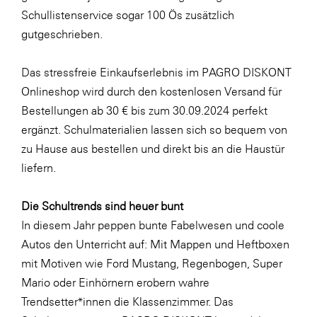
LAT Nitrogen
Schullistenservice sogar 100 Ös zusätzlich
Libro
gutgeschrieben.
Lidl Österreich
Das stressfreie Einkaufserlebnis im PAGRO DISKONT
Die Menü-Manufaktur
Onlineshop wird durch den kostenlosen Versand für
MTH Retail Group
Bestellungen ab 30 € bis zum 30.09.2024 perfekt
ergänzt. Schulmaterialien lassen sich so bequem von
OMV
zu Hause aus bestellen und direkt bis an die Haustür
OptimaMed
liefern.
PAGRO
Die Schultrends sind heuer bunt
PHH Rechtsanwält:innen
In diesem Jahr peppen bunte Fabelwesen und coole
Primark
Autos den Unterricht auf: Mit Mappen und Heftboxen
Salesforce
mit Motiven wie
Ford Mustang
,
Regenbogen
,
Super
Mario
oder
Einhörnern
erobern wahre
sebamed
Trendsetter*innen die Klassenzimmer. Das
SeneCura