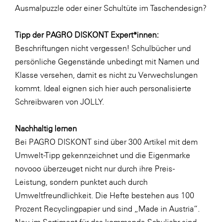
Ausmalpuzzle oder einer
Schultüte im Taschendesign
?
WKS Fachgruppe Finanzdienstleister
WK UBIT
Tipp der PAGRO DISKONT Expert*innen:
Beschriftungen nicht vergessen! Schulbücher und
Zühlke
persönliche Gegenstände unbedingt mit Namen und
Media
Klasse versehen, damit es nicht zu Verwechslungen
kommt. Ideal eignen sich hier auch
personalisierte
Schreibwaren von JOLLY
.
Nachhaltig lernen
Bei PAGRO DISKONT sind über 300 Artikel mit dem
Umwelt-Tipp gekennzeichnet und die Eigenmarke
novooo überzeuget nicht nur durch ihre Preis-
Leistung, sondern punktet auch durch
Umweltfreundlichkeit. Die Hefte bestehen aus 100
Prozent Recyclingpapier und sind „Made in Austria“.