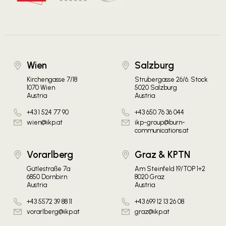
Wien
Salzburg
Kirchengasse 7/18
Strubergasse 26/6. Stock
1070 Wien
5020 Salzburg
Austria
Austria
+43 1 524 77 90
+43 650 76 36 044
wien@ikp.at
ikp-group@burn-
communications.at
Vorarlberg
Graz & KPTN
Gütlestraße 7a
Am Steinfeld 19/TOP 1+2
6850 Dornbirn
8020 Graz
Austria
Austria
+43 5572 39 88 11
+43 699 12 13 26 08
vorarlberg@ikp.at
graz@ikp.at