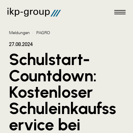
Meldungen
/
PAGRO
27.08.2024
Schulstart-
Meldungen
Countdown:
AKTUELLES
Kostenloser
ACO
ALEX Krems
Schuleinkaufss
Amazon Web Services
ervice bei
Artweger
AustroCel Hallein