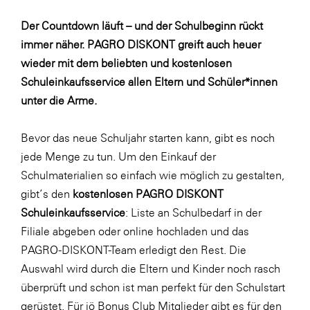
Fressnapf
Der Countdown läuft – und der Schulbeginn rückt
FRoSTA
immer näher. PAGRO DISKONT greift auch heuer
FV Energierohstoff & Kraftstoff
wieder mit dem beliebten und kostenlosen
Gardena
Schuleinkaufsservice allen Eltern und Schüler*innen
unter die Arme.
Gas Connect Austria
GBV - Verband gemeinnütziger
Bevor das neue Schuljahr starten kann, gibt es noch
Bauvereinigungen
jede Menge zu tun. Um den Einkauf der
Getzner Werkstoffe
Schulmaterialien so einfach wie möglich zu gestalten,
Heimat Österreich
gibt’s den
kostenlosen PAGRO DISKONT
Schuleinkaufsservice
: Liste an Schulbedarf in der
ikp
Filiale abgeben oder
online
hochladen und das
Johnson & Johnson
PAGRO-DISKONT-Team erledigt den Rest. Die
JELD-WEN DANA
Auswahl wird durch die Eltern und Kinder noch rasch
überprüft und schon ist man perfekt für den Schulstart
kosaplaner
gerüstet. Für jö Bonus Club Mitglieder gibt es für den