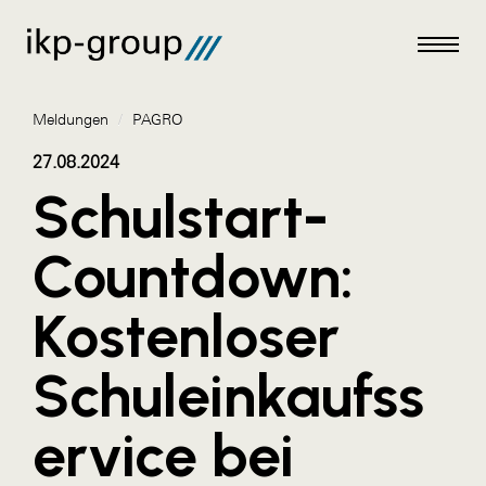
Meldungen
/
PAGRO
27.08.2024
Schulstart-
Meldungen
Countdown:
AKTUELLES
Kostenloser
ACO
ALEX Krems
Schuleinkaufss
Amazon Web Services
ervice bei
Artweger
AustroCel Hallein