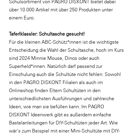
Schulsortiment von PAGRO DISKONT bietet dabei
SERVICE&MORE
über 10.000 Artikel mit über 250 Produkten unter
einem Euro.
SKINUANCE®
Somfy
Taferlklassler: Schultasche gesucht!
Sony DADC
Für die kleinen ABC-Schütz*innen ist die wichtigste
Entscheidung die Wahl der Schultasche, hoch im Kurs
SPIEGLTEC
sind 2024
Minnie Mouse
,
Dinos
oder auch
STIHL Tirol
Superheld*innen
. Natürlich darf passend zur
Trend Micro
Einschulung auch die Schultüte nicht fehlen: Sowohl
in den PAGRO DISKONT Filialen als auch im
TAG GmbH
Onlineshop finden Eltern Schultüten in den
VALETTA
unterschiedlichsten Ausführungen und zahlreiche
Verband Druck Medien Österreich
Ideen, wie man sie befüllen kann. Im PAGRO
DISKONT Ideenwerk gibt es außerdem einfache
Wirtschaftskammer Salzburg
Bastelanleitungen für DIY-Schultüten jeder Art. Wie
WKS Fachgruppe Fahrzeughandel und
wär’s zum Beispiel mit einer
Mini-Schultüte
mit DIY-
Fahrzeugtechnik