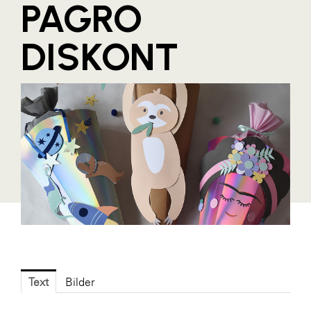
PAGRO
Blaguss
DISKONT
Bundesverband Sonnenschutztechnik
Cineplexx
Colmobil Austria
Controller Institut
Darbo
Designer Outlets Parndorf und Salzburg
DOMOFERM
Essity
EY
FG UBIT Salzburg
Text
Bilder
foodaffairs