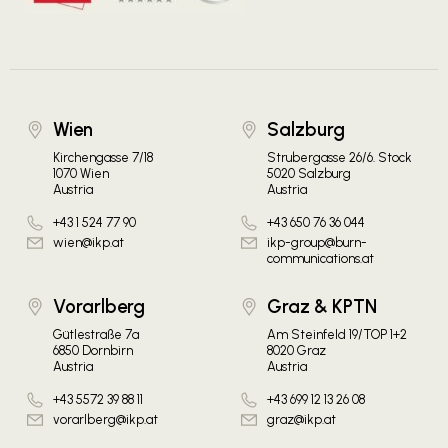
Wien
Salzburg
Kirchengasse 7/18
Strubergasse 26/6. Stock
1070 Wien
5020 Salzburg
Austria
Austria
+43 1 524 77 90
+43 650 76 36 044
wien@ikp.at
ikp-group@burn-
communications.at
Vorarlberg
Graz & KPTN
Gütlestraße 7a
Am Steinfeld 19/TOP 1+2
6850 Dornbirn
8020 Graz
Austria
Austria
+43 5572 39 88 11
+43 699 12 13 26 08
vorarlberg@ikp.at
graz@ikp.at