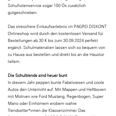
LAT Nitrogen
Schullistenservice sogar 100 Ös zusätzlich
Libro
gutgeschrieben.
Lidl Österreich
Das stressfreie Einkaufserlebnis im PAGRO DISKONT
Die Menü-Manufaktur
Onlineshop wird durch den kostenlosen Versand für
MTH Retail Group
Bestellungen ab 30 € bis zum 30.09.2024 perfekt
ergänzt. Schulmaterialien lassen sich so bequem von
OMV
zu Hause aus bestellen und direkt bis an die Haustür
OptimaMed
liefern.
PAGRO
Die Schultrends sind heuer bunt
PHH Rechtsanwält:innen
In diesem Jahr peppen bunte Fabelwesen und coole
Primark
Autos den Unterricht auf: Mit Mappen und Heftboxen
Salesforce
mit Motiven wie
Ford Mustang
,
Regenbogen
,
Super
Mario
oder
Einhörnern
erobern wahre
sebamed
Trendsetter*innen die Klassenzimmer. Das
SeneCura