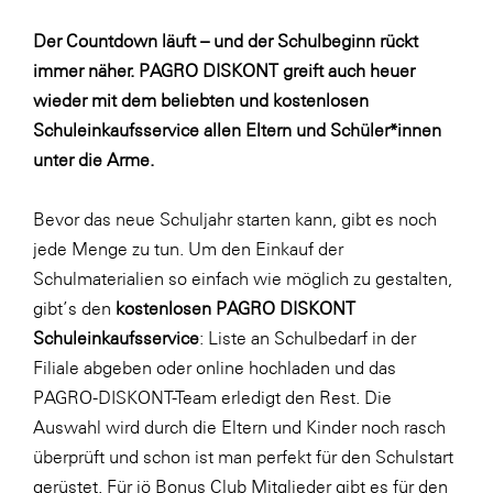
Fressnapf
Der Countdown läuft – und der Schulbeginn rückt
FRoSTA
immer näher. PAGRO DISKONT greift auch heuer
FV Energierohstoff & Kraftstoff
wieder mit dem beliebten und kostenlosen
Gardena
Schuleinkaufsservice allen Eltern und Schüler*innen
unter die Arme.
Gas Connect Austria
GBV - Verband gemeinnütziger
Bevor das neue Schuljahr starten kann, gibt es noch
Bauvereinigungen
jede Menge zu tun. Um den Einkauf der
Getzner Werkstoffe
Schulmaterialien so einfach wie möglich zu gestalten,
Heimat Österreich
gibt’s den
kostenlosen PAGRO DISKONT
Schuleinkaufsservice
: Liste an Schulbedarf in der
ikp
Filiale abgeben oder
online
hochladen und das
Johnson & Johnson
PAGRO-DISKONT-Team erledigt den Rest. Die
JELD-WEN DANA
Auswahl wird durch die Eltern und Kinder noch rasch
überprüft und schon ist man perfekt für den Schulstart
kosaplaner
gerüstet. Für jö Bonus Club Mitglieder gibt es für den