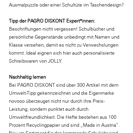
Ausmalpuzzle oder einer
Schultüte im Taschendesign
?
WKS Fachgruppe Finanzdienstleister
WK UBIT
Tipp der PAGRO DISKONT Expert*innen:
Beschriftungen nicht vergessen! Schulbücher und
Zühlke
persönliche Gegenstände unbedingt mit Namen und
Media
Klasse versehen, damit es nicht zu Verwechslungen
kommt. Ideal eignen sich hier auch
personalisierte
Schreibwaren von JOLLY
.
Nachhaltig lernen
Bei PAGRO DISKONT sind über 300 Artikel mit dem
Umwelt-Tipp gekennzeichnet und die Eigenmarke
novooo überzeuget nicht nur durch ihre Preis-
Leistung, sondern punktet auch durch
Umweltfreundlichkeit. Die Hefte bestehen aus 100
Prozent Recyclingpapier und sind „Made in Austria“.